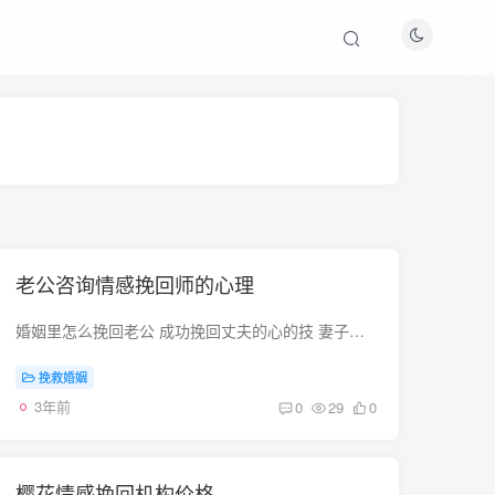
老公咨询情感挽回师的心理
婚姻里怎么挽回老公 成功挽回丈夫的心的技 妻子面对老公出轨，想要挽回的，你需要明白这三件事情： 1、 婚姻出现问题，是两个人的责任 相信每一个女人在出嫁时都没有想过自己的男人有一天会出轨...
挽救婚姻
3年前
0
29
0
樱花情感挽回机构价格