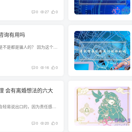
0
27
0
咨询有用吗
挽回机构、情感咨询是不是都是骗人的？ 因为这个是个虚拟消费与实体消费之间的灰色地带，确实存在一定的法律空档，毕竟这个是以人的主管能动性为主，很容易让不法人员钻漏洞的，遇到骗子也不奇...
0
16
0
理 会有离婚想法的六大
男生想离婚一般是不会轻易说出口的，因为责任感和抵触情绪让他们开不了口，但内心的想法是无法长期隐藏的，男生想离婚大概会出现这几个主要表现： （男生想离婚的主要表现） 1、钟爱挑你的“刺...
0
20
0