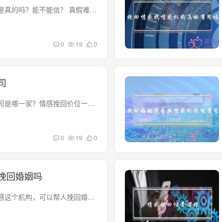
网上的感情挽回老师是真的吗？能不能信？ 真假难分，再说感情是你们两个人的事，请感情老师多此一举，效果不大，请慎重网络上的情感老师或许有的是真的，但也有很多假的。所以如果说你们在去找...
0
19
0
司
最有用的情感挽回公司是哪一家？情感挽回价位一般多少钱？ 现在百度上一搜，很多情感挽回公司，都是按月收费，正规的一般是5000起步，也有一些刚成立的小公司，一两千，还承诺你一定能挽回，其...
0
19
0
挽回婚姻吗
有没有人知道陈曼情感这个机构，可以帮人挽回婚姻是真的吗？ 我知道陈曼情感，当时我报的时候也觉得是骗人的，上网上咨询了很多，我老公出轨了，情况蛮紧急，他们老师一直催我报名，后面因为我...