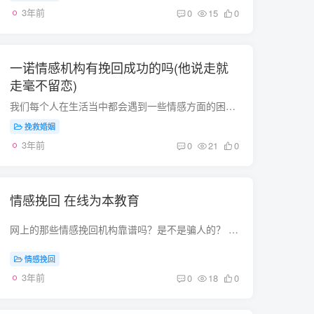
3年前
0
15
0
一诺情感机构有挽回成功的吗(他说走就
走毫不留恋)
我们每个人在生活当中都会遇到一些情感方面的困惑，比如恋爱问题，婚姻问题，婆媳关系等问题，有时候还会遇到男友说走就走，分手毫不留恋的情况。在我们遇到这方面问题的时候，很多人都会选择去...
挽救婚姻
3年前
0
21
0
情感挽回 在线为本教育
网上的那些情感挽回机构靠谱吗？是不是骗人的？ 是真的 情感出现问题是每个人都会遇到的事，尤其现在的复杂社会。遇见一些小问题，或者我们本身心理抗压能力较强的便能够轻松度过，但也会有自己...
情感挽回
3年前
0
18
0