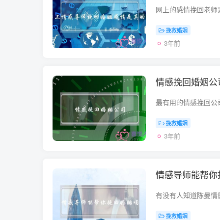
挽救婚姻
3年前
情感挽回婚姻公
挽救婚姻
3年前
情感导师能帮你
挽救婚姻