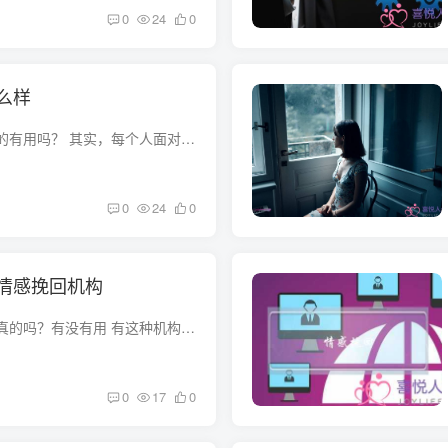
0
24
0
么样
您好，缘盾情感是真的有用吗？ 其实，每个人面对感情中的大大小小问题都有不一样的应对方法，有些问题会大事化小，有些问题会演变成破裂，在这之中懂得去寻求专业帮助的，无疑是聪明而又机智的...
0
24
0
情感挽回机构
挽回爱情机构这个是真的吗？有没有用 有这种机构的，我一个朋友之前找过幸福女人团队帮忙，感情有，不怕找不回来 有用可能是，机构帮你挽回，但是能不能留得住还得看你自己。 是真的也有用，但...
0
17
0