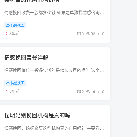
情感挽回收费一般都多少钱 如果是单独找情感咨询师，收费一般是按小时收的，当面咨询每小时需要300到1000元不等的。如果是找公司性质的，需要根据事件的情况，当事人的情况给出报价，至少也要上...
情感挽回
3年前
0
32
0
情感挽回套餐详解
情感挽回价位一般多少钱？是怎么收费的呢？ 这个要看本地的消费观和价值观，如果需要花费多一点的周折会议。价位比较高，建议你不要相信这样的机构不准成，还是找当事人沟通比较好一些，尽量的...
情感挽回
3年前
0
16
0
昆明婚姻挽回机构是真的吗
情感挽回、婚姻修复这些机构真的有用吗？ 主要看情感挽回机构能不能认真解决实际问题。比如自我提升，你有什么才艺、什么喜好，你性格怎么样，你人脉怎么样，难道你伴侣不知道？另一半疏远你是...