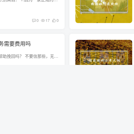
0
17
0
务需要费用吗
小鹿情感怎么样？能帮助挽回吗？ 不要信那些，无论收费高低，都不可信。。。实际上，这类的婚介、爱情机构，介绍的都是婚托，也就是有老公的妇女和有老婆的妇男，比方说给你介绍10次不同的对象...
0
15
0
园情感
有做过情感挽回的吗,哪个挽回情感公司最好？ 没有，而且负责任的告诉你，任何的情感公司都不如自己。能够被情感公司挽回的感情都不是真的要分手，而且有可能都是假的感情。一个不需要自己出面解...
0
14
0