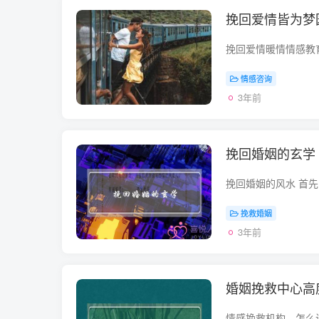
挽回爱情皆为梦
情感咨询
3年前
挽回婚姻的玄学
挽救婚姻
3年前
婚姻挽救中心高