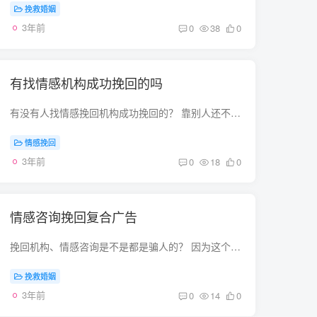
挽救婚姻
3年前
0
38
0
有找情感机构成功挽回的吗
有没有人找情感挽回机构成功挽回的？ 靠别人还不如靠自己，做什么事先做好自己，别人就算不喜欢自己，自己也不会有什么后悔的。 情感挽回机构是骗人的吗 我来告诉你吧，所有的挽回机构都是骗人...
情感挽回
3年前
0
18
0
情感咨询挽回复合广告
挽回机构、情感咨询是不是都是骗人的？ 因为这个是个虚拟消费与实体消费之间的灰色地带，确实存在一定的法律空档，毕竟这个是以人的主管能动性为主，很容易让不法人员钻漏洞的，遇到骗子也不奇...
挽救婚姻
3年前
0
14
0