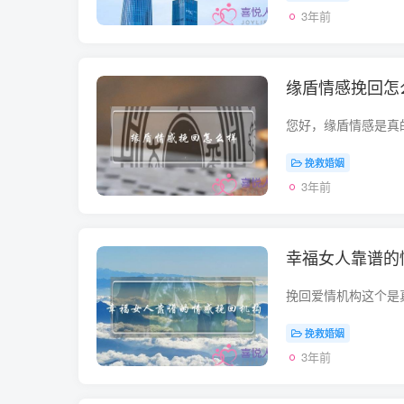
3年前
缘盾情感挽回怎
挽救婚姻
3年前
幸福女人靠谱的
挽救婚姻
3年前