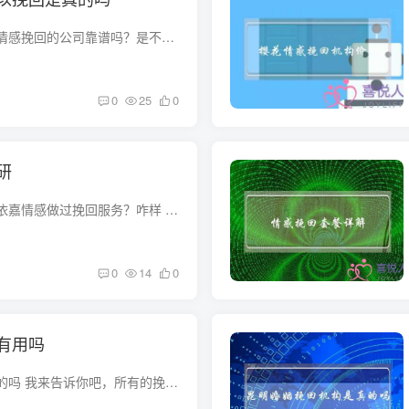
现在所谓的那些什么情感挽回的公司靠谱吗？是不是骗子。 婚姻出现问题了，很多人都是不知道怎么去挽回自己婚姻，面对自己支离破碎的婚姻，想修复它，一开始我是没有信心，但是我又不想离婚，所...
0
25
0
研
我想咨询一下，谁在依嘉情感做过挽回服务？咋样 我去过，我觉得还真挺管用的，自己感情出现问题，特别有些问题说出去的，找朋友说觉得丢脸，又不敢告诉家人。又想挽留自己的感情，有时候真心无...
0
14
0
有用吗
情感挽回机构是骗人的吗 我来告诉你吧，所有的挽回机构都是骗人的，我被骗了两次，还是国内最知名、最大的挽回机构，那些回复告诉你一半是骗人的，或者说不成功才是骗人的都是拖，准确的说是所...