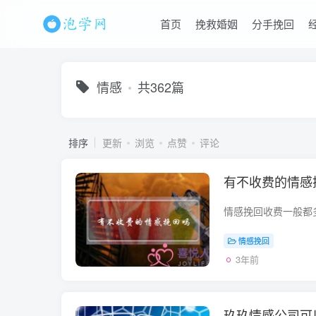
首页
挽救婚姻
分手挽回
情感
共362篇
排序
更新
浏览
点赞
评论
有不收费的情感
情感挽回
3年前
玖玖情感公司可