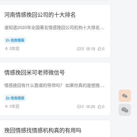
河南情感挽回公司的十大排名
谁知道2020年全国著名情感挽回公司机构十大排名？我想找专业的情感挽回机构帮我挽回挽回婚姻 国内第三者的劝退师康纳担任破镜重圆公司的总监，如果说是情感上的问题，应该能帮到你。 情感咨询挽...
挽救婚姻
3年前
0
18
0
情感挽回米可老师微信号
情感挽回有什么靠谱的导师吗？ 如果你真的是想挽回你的感情，是可以去花镇APP上学习下的，花镇上有心里测试，会让你自己更了解你自己，知道你是个什么样的人，你的感情出了什么问题？是非常靠谱...
挽救婚姻
3年前
0
25
0
挽回情感找情感机构真的有用吗