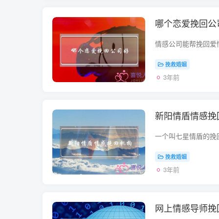
哪个恋爱挽回公
挽救婚姻
3年前
新阳情盾情感挽
挽救婚姻
3年前
网上情感导师挽