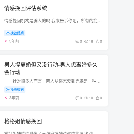
情感挽回评估系统
情感挽回机构是骗人的吗 我来告诉你吧，所有的挽回机构都是骗人的，我被骗了两次，还是国内最知名、最大的挽回机构，那些回复告诉你一半是骗人的，或者说不成功才是骗人的都是拖，准确的说是所...
挽救婚姻
3年前
0
16
0
男人提离婚但又没行动-男人想离婚多久
会行动
针对很多人而言，两人从谈恋爱到完婚是一种很深的情感，因此 完婚以后一直会期待有一个幸福的结果。可是通常世事多变，有的夫妇突然之间就散开。假如夫妇两个人中间有一个人明确提...
挽救婚姻
3年前
0
10
0
格格姐情感挽回
當好姐妹感情愛傷了再怎麽讓她清醒恢復原狀 傻 得不到的就放弃 珍惜眼前的 成都情感挽回公司？ 来成都圣安米悦心理咨询中心，正规的心理咨询中心，比较靠谱，口碑也好，关键收费合理 gege520520...