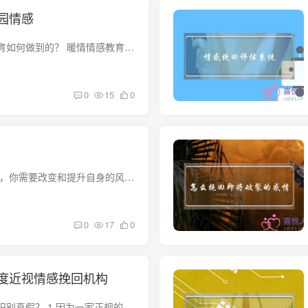
园情感
挽回爱情暖情情感教育如何做到的？ 暖情情感教育初衷就是“提高中国情感幸福指数“，帮助更多在情感中遇到困扰的朋友走出困境。“婚后落差感”“婆媳相处矛盾”“聊天冷场”“交友缺乏信心”等...
0
15
0
挽回婚姻的风水 首先，你需要改变和提升自身的风水：可以定制一款风水姻缘吉祥物佩戴在身，这建议你可以到无相铜炉官网一对一定制一款适合你的无相姻缘吉祥手链佩戴即可。 其次，再说到挽回婚姻...
0
17
0
度近视情感挽回机构
情感挽救机构，怎么识别真假？ 1.因为一家正规的挽回婚姻机构不会像小商小贩就是一锤子买卖，它们都会有十分正规而严密的收费制度。不存在“先付定金”的行为，而那些骗子公司，可能只会收取很...