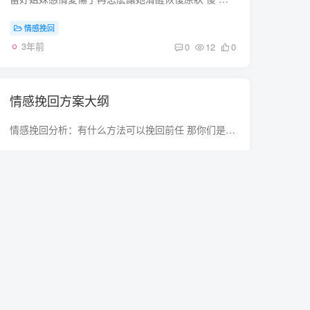
情感挽回
3年前
0
12
0
情感挽回方案大纲
情感挽回分析：有什么方法可以挽回前任 那你们是因为什么原因而分开的呢？有些错误一旦发生了是无法挽回的了所以我们应该要且行且珍惜了要是真的放不下的话 那大可以去争取一下了但是结果怎么样...
挽救婚姻
3年前
0
27
0
成都情感挽回公司哪个靠谱
情感挽回公司哪家的口碑好？ 不要去相信了 都是一些骗子 我就是在小鹿情感报名的两次 第一次被骗了还不甘心 又找了一家 再续前缘的公司 说好的协商退款 五天什么没有解决问任何问题 扣了我一千...
情感挽回
3年前
0
15
0