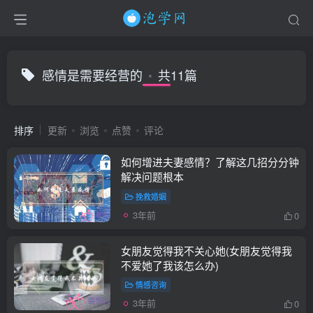
感情是需要经营的
共11篇
排序
更新
浏览
点赞
评论
如何增进夫妻感情？了解这几招分分钟
解决问题根本
挽救婚姻
3年前
0
女朋友觉得我不关心她(女朋友觉得我
不爱她了我该怎么办)
情感咨询
3年前
0