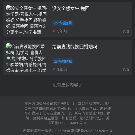
没安全感女生 挽回
情感挽回
3年前
0
给前妻钱能挽回婚姻吗
挽救婚姻
3年前
0
没有更多内容了
奕声咨询有限公司站点声明： 1、本站所有内容，均为
奕声咨询白鹤情感泡学网所有，个人或者企业，未经许
可不得用于任何商业目的。 2、所有内容禁止转载、摘
编、复制或建立镜像，如有违反，追究法律责任。
苏
ICP备2023034826号-3
白鹤老师唯一微信：9442049
苏ICP备2023034826号-3