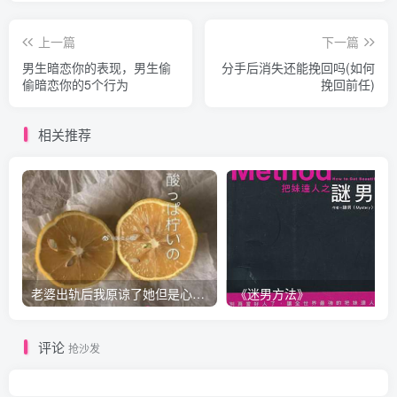
上一篇
下一篇
男生暗恋你的表现，男生偷
分手后消失还能挽回吗(如何
偷暗恋你的5个行为
挽回前任)
相关推荐
老婆出轨后我原谅了她但是心里放不下怎么办？
《迷男方法》
评论
抢沙发