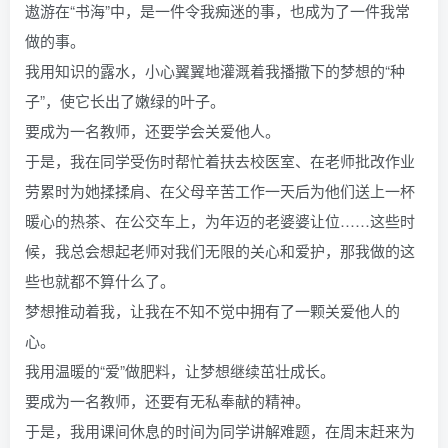
遨游在“书海”中，是一件令我痴迷的事，也成为了一件我常
做的事。
我用知识的露水，小心翼翼地灌溉着我播撒下的梦想的“种
子”，使它长出了嫩绿的叶子。
要成为一名教师，还要学会关爱他人。
于是，我在同学受伤时帮忙着扶去校医室、在老师批改作业
劳累时为她揉揉肩、在父母辛苦工作一天后为他们送上一杯
暖心的热茶、在公交车上，为年迈的老婆婆让位……这些时
候，我总会想起老师对我们无限的关心和爱护，那我做的这
些也就都不算什么了。
梦想推动着我，让我在不知不觉中拥有了一颗关爱他人的
心。
我用温暖的“爱”做肥料，让梦想继续茁壮成长。
要成为一名教师，还要有无私奉献的精神。
于是，我用课间休息的时间为同学讲解难题，在周末赶来为