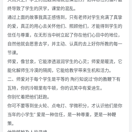
终导致了学生的厌学，课堂的混乱。
通过上面的故事我真正感悟到，只有老师对学生充满了真挚
的爱，真正的用心去关怀他们、照顾他们，才能得到学生的
信任与尊重，在无形当中树立起了你在他们心目中的地位，
自然他就会愿意去学，并主动、认真的去上好你所教的每一
节课。
师爱，像甘泉，它能渗透滋润学生的心灵；师爱是暖流，它
能化解师生冷漠的隔阂，它能给教学带来生机和活力。
二、师爱对于每个学生是平等的 陶行知说过“你的教鞭下有
瓦特，你的冷眼里有牛顿，你的讥笑中有爱迪生。
你别忙着把他们赶跑。
你可不要等到坐火轮、点电灯、学微积分，才认识他们是你
当年的小学生” 爱是一种信任，是一种尊重，更是一种鞭
策。
他能够触及人的灵魂。