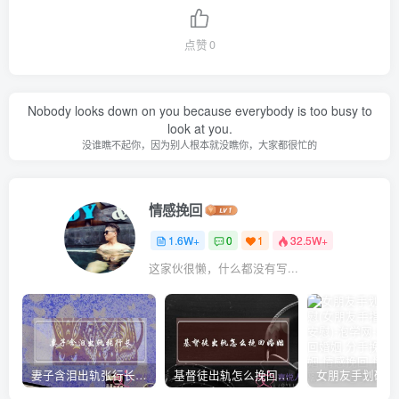
点赞
0
Nobody looks down on you because everybody is too busy to
look at you.
没谁瞧不起你，因为别人根本就没瞧你，大家都很忙的
情感挽回
1.6W+
0
1
32.5W+
这家伙很懒，什么都没有写...
妻子含泪出轨张行长 她说全都是因为家中
基督徒出轨怎么挽回婚姻(基督徒面对出轨婚姻)