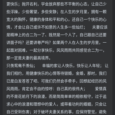
更快乐；抛开名利，学会放弃那些不平衡的心态，让自己少
些浮躁，少些奢望，多些安静；在人生的岁月里，拥有一颗
宽大的胸怀，健康的身体和平和的心，还自己一个快乐的心
情，才会让自己或许不如意的人生多一些灿烂； 夫妻应该
是精神上的合二为一了、既然是一个人了，自己跟自己还要
讲面子吗？还要讲尊严吗？如果两个人在人生的岁月里，一
起面对困难，一起分享快乐，风风雨雨共同感觉合二为一，
那一定是夫妻的最高境界。
只羡鸳鸯不羡仙； 幸福的家让人快乐，快乐让人年轻； 让
我们相约，用健康快乐的心情等待银婚，金婚，那时，我们
已是白发苍苍了吧、可我们仍然会手牵手，回想起经历的风
风雨雨，肯定会不由的惊呼：自己真的很伟大； 爱情真
的不是花前月下的浪漫，而是简简单单的相依相守，过于追
求心中的浪漫和理想中的爱人，或带着功利的婚姻，只会让
自己受到伤害；对于破坏夫妻关系的事，应保持警觉，避免