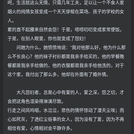
呵，生活就这么无情，只需几年工夫，足以让一个不食人家
烟火的纯情女孩变成一个天天穿梭在菜场、孩子的学校的女
人。
累的直不起腰来自然会怨！于是，唠唠叨叨变成家常便饭。
于是，在别人眼里，你也就变成了怨妇！
问她为什么，她愤愤地说：“我对他那么好，他为什么那
么不长良心？他的袜子衬衫都是我亲手给买的，他的早餐晚
餐都是我亲手给做的，他的衣服都是我亲手给他洗的，对于
这个家，我付出了那么多，他却在外面有了婚外情。
大凡怨妇者，总是心中有爱的人，爱之深，怨之切，才
会把这角色渲染得淋漓尽致。
行走之间风呜咽，水泣泣，悲伤的情怀惊动了漫天尘埃；而
心如死灰，了透红尘俗事的女人，因为没有了爱，因为不再
相信有爱，心情相对会平静许多。