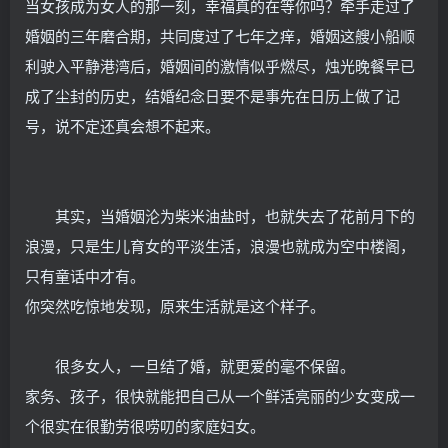
当女孩成为女人的那一刻，幸福真的在等你吗？牵手走过了
婚姻的三年磨合期，共同度过了七年之痒，婚姻这艘小船顺
利驶入平静港湾后，婚姻间的激情似乎燃尽，烛光晚餐早已
成了尘封的历史，结婚纪念日要不是事先在日历上做了记
号，说不定还真会想不起来。
其实，当婚姻沦为柴米油盐时，也就失去了花前月下的
浪漫，只是生儿育女的平淡生活，浪漫也就成为空中楼阁，
只有童话中才有。
你突然吃惊地发现，原来生活就是这个样子。
很多女人，一旦结了婚，就更爱的毫不保留。
家务、孩子，很快就能把自己从一个鲜活亮丽的少女变成一
个很实在很勤劳很唠叨的家庭妇女。