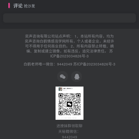
评论
抢沙发
奕声咨询有限公司站点声明： 1、本站所有内容，均为
奕声咨询白鹤情感泡学网所有，个人或者企业，未经许
可不得用于任何商业目的。 2、所有内容禁止转载、摘
编、复制或建立镜像，如有违反，追究法律责任。
苏
ICP备2023034826号-3
白鹤老师唯一微信：9442049
苏ICP备2023034826号-3
进撩妹群领取聊
天秘籍微信：
9442049