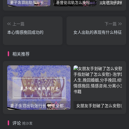
妻子含泪出轨张行长 她说全都是因为家中
基督徒出轨怎么挽回婚姻(基督徒面对出轨婚姻)
上一篇
下一篇
本心情感挽回成功的
女人出轨的表现有什么特征
相关推荐
妻子含泪出轨张行长 她说全都是因为家中
女朋友手划破了怎么安慰(女朋友手指
评论
抢沙发