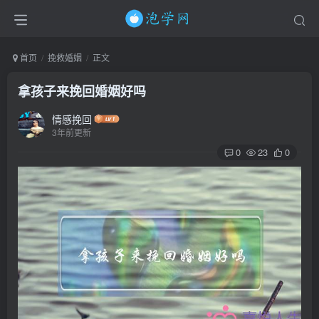
首页
挽救婚姻
正文
拿孩子来挽回婚姻好吗
情感挽回
3年前更新
0
23
0