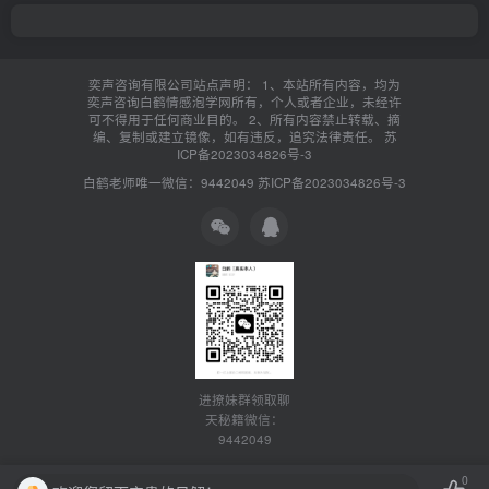
奕声咨询有限公司站点声明： 1、本站所有内容，均为
奕声咨询白鹤情感泡学网所有，个人或者企业，未经许
可不得用于任何商业目的。 2、所有内容禁止转载、摘
编、复制或建立镜像，如有违反，追究法律责任。
苏
ICP备2023034826号-3
白鹤老师唯一微信：9442049
苏ICP备2023034826号-3
进撩妹群领取聊
天秘籍微信：
9442049
0