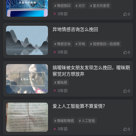
# 情感挽回
# 对方
# 复合的意思
3年前
0
异地情感咨询怎么挽回
# 情感咨询
# 异地
# 我想挽回一段感情
3年前
0
搞暧昧被女朋友发现怎么挽回，暧昧期
察觉对方想放弃
# 暧昧期
3年前
0
爱上人工智能算不算爱情？
# 情绪和情感
# 人工智能
3年前
0