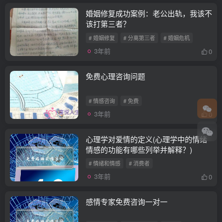
婚姻修复成功案例：老公出轨，我该不
该打第三者？
# 婚姻修复
# 分离第三者
# 婚姻危机
3年前
0
免费心理咨询问题
# 情感咨询
# 免费
3年前
0
心理学对爱情的定义(心理学中的情绪
情感的功能有哪些列举并解释？)
# 情绪和情感
# 消费者
3年前
0
感情专家免费咨询一对一