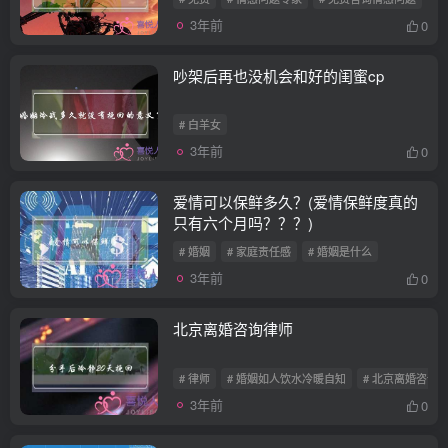
3年前
0
吵架后再也没机会和好的闺蜜cp
# 白羊女
3年前
0
爱情可以保鲜多久？(爱情保鲜度真的
只有六个月吗？？？)
# 婚姻
# 家庭责任感
# 婚姻是什么
3年前
0
北京离婚咨询律师
# 律师
# 婚姻如人饮水冷暖自知
# 北京离婚咨询
3年前
0