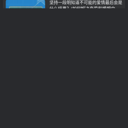
坚持一段明知道不可能的爱情最后会是
什么结果？(如何解决恋爱和婚姻中的
情感倦怠？)
# 感情问题
# 倦怠期
3年前
0
情侣聊天污污小套路，撩女生就要撩到
她害羞
# 套路
3年前
0
怎样挽回女友
# 分手的原因
# 分手的痛苦
# 激励
3年前
0
怎么走出失恋的痛苦，想要缓解分手的
痛苦
# 分手
# 分手的痛苦