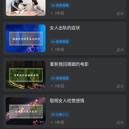
挽救婚姻
3年前
0
女人出轨的症状
挽救婚姻
3年前
0
重新挽回婚姻的电影
挽救婚姻
3年前
0
聪明女人经营感情
分离小三
3年前
0