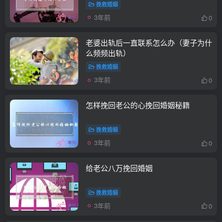
挽救婚姻
3年前
0
老婆出轨后一直联系怎么办（妻子为什
么频频出轨）
挽救婚姻
3年前
0
怎样挽回老公的心挽回婚姻秘籍
挽救婚姻
3年前
0
给老公八万挽回婚姻
挽救婚姻
3年前
0