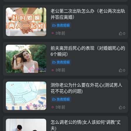
老公第二次出轨怎么办（老公两次出轨
并答应离婚）
挽救婚姻
3年前
0
前夫离异后死心的表现（对婚姻死心的
6个瞬间）
挽救婚姻
3年前
0
测你老公为什么要在外花心(测试男人
花不花心的问题)
挽救婚姻
3年前
0
怎么调老公的情(女人该如何“调教”丈
夫)