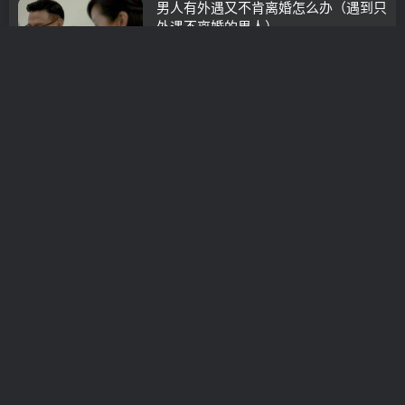
男人有外遇又不肯离婚怎么办（遇到只
外遇不离婚的男人）
挽救婚姻
3年前
0
挽回老公准确珍爱情感
分离小三
3年前
0
女人挽救出轨婚姻的方法 重建夫妻关
系
挽救婚姻
3年前
0
因为婆婆的强势,丈夫的无能,对于这段
婚姻我感到十分的无力,所以想要离婚
挽救婚姻