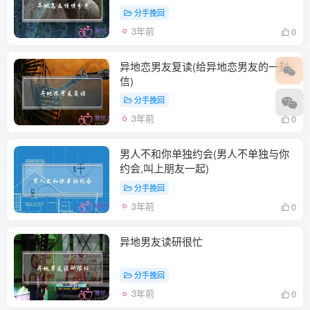
分手挽回
3年前
0
异地恋男友复读(给异地恋男友的一封
信)
分手挽回
3年前
0
男人不和你单独约会(男人不单独与你
约会,叫上朋友一起)
分手挽回
3年前
0
异地男友读研很忙
分手挽回
3年前
0