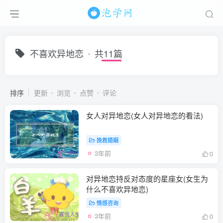
不喜欢异地恋
共11篇
排序
更新
浏览
点赞
评论
女人对异地恋(女人对异地恋的看法)
挽救婚姻
3年前
0
对异地恋持反对态度的星座女(女生为
什么不喜欢异地恋)
情感咨询
3年前
0