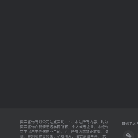
奕声咨询有限公司站点声明： 1、本站所有内容，均为
白鹤老师唯
奕声咨询白鹤情感泡学网所有，个人或者企业，未经许
可不得用于任何商业目的。 2、所有内容禁止转载、摘
编、复制或建立镜像，如有违反，追究法律责任。
苏