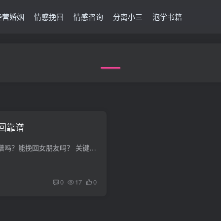
经营婚姻
情感挽回
情感咨询
分离小三
泡学书籍
回靠谱
山东谛克情感咨询靠谱吗？能挽回女朋友吗？ 关键是你想不想挽回，结合老师的专业意见，我觉得应该没问题 山东携手心理咨询公司情感挽回真的靠谱吗？ 还是非常靠谱非常有实力的公司的，我是今年...
0
17
0