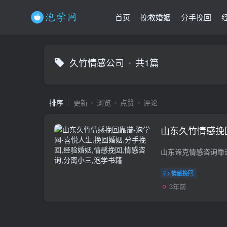
首页
挽救婚姻
分手挽回
久竹情感公司
共1篇
排序
更新
浏览
点赞
评论
山东久竹情感挽
情感挽回
3年前