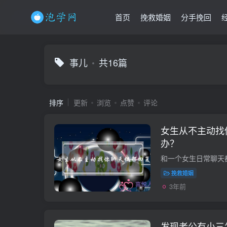
首页
挽救婚姻
分手挽回
事儿
共16篇
排序
更新
浏览
点赞
评论
女生从不主动找
办？
挽救婚姻
3年前
发现老公有小三