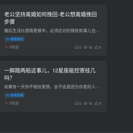
老公坚持离婚如何挽回-老公想离婚挽回
步骤
婚后生活比感情更艰辛，必须应对的挫败和事儿也是许多 的。假如两人情感出現了难题，一定要明白立即去处理，不然非常容易出現大量的难题。那麼丈夫坚持不懈离异如何挽回呢 实际上有时男人是不善...
情感挽回
3年前
0
16
0
一脚踏两船这事儿，12星座能控寄技几
吗？
如果有一天你不相信爱情，会不会是因为你爱的人背叛了你？这个社会诱惑太多了。外面的世界真的很精彩，但也考验人的耐力。爱情不要忘记你的主动思想，你能做到吗？12星座能控制发送技能吗？星座...
挽救婚姻
3年前
0
16
0