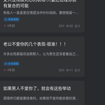
有复合的可能
有些人一直喜爱在情感当中吵吵闹闹，要想挽留一个女生的心，就得看她对你到底有木有死了心了，那麼，应当怎么知道女性没彻底死心，都有哪些主要表现呢？ 一、断了联系你，可是你积极沟通交流她...
挽救婚姻
3年前
0
22
0
老公不爱你的几个表现-很准！！！
许多女性都喜欢自欺欺人，认为男生还深爱着自己，但事实上男生的行動早已表明了一切。丈夫不爱你的五种主要表现，假如出現了下边这几类主要表现，那么就表明你们之间的婚姻生活确实很危险了！ ...
经营婚姻
3年前
0
11
0
如果男人不爱你了，就会有这些举动
感情终归都是要结束的，如果他不是你能依靠的港湾那么未关走多长时间都是散，感情就这样来来回回也没有什么不好，重要的是在这过程中得到了哪些。好的坏的也不用说白了，要学着好好地跟以往告别...