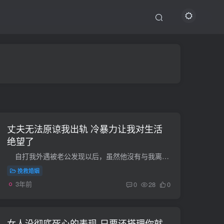
丈夫无法原谅我出轨 冷暴力让我对生活
绝望了
自打我外遇被老公发现以后，虽然他沒有与我离异，但是我的心里面了解他是难以释怀我的，而不与我离异只是想用家庭冷暴力的方式来待我，让我在婚姻生活里受尽折磨，如今我该咋办？...
挽救婚姻
3年前
0
28
0
女人没彻底死心的表现-只要还搭理你就