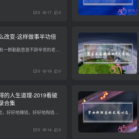
0
17
0
么改变-这样做事半功倍
??在社会职场上，总有一群勤勤恳恳不辞辛劳的老实人努力认真工作，但是最后涨薪的却不是他们，因为就是他们太过于老实了，不懂得人情世故，不会左右逢迎，那么老实的人怎么样可以越来越圆滑一点...
0
19
0
的人生道理-2019看破
录合集
1.不想吃饭，好好睡觉，好好地赚钱，好好地掏钱。不以不值的人发火，不以不值的事失眠症。2.期待有些人在乎你的低头不语，提心吊胆守候你的幼稚。3.全部关联变浅的缘故，一个不用说，一个不谈，...
0
14
0