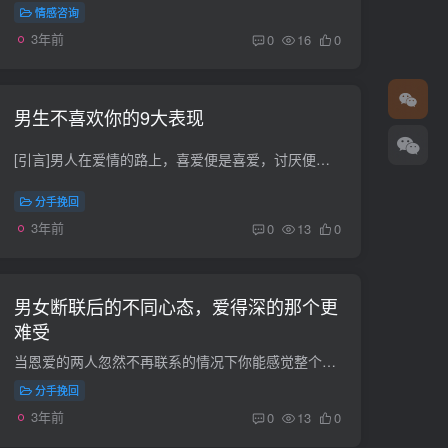
情感咨询
3年前
0
16
0
男生不喜欢你的9大表现
[引言]男人在爱情的路上，喜爱便是喜爱，讨厌便是讨厌，男生讨厌一个女人，便会有9大主要表现，给你一目了然；可以看男生不喜欢你的9大表现。 男生不喜欢你的9大表现男人在爱情的路上，喜爱便是...
分手挽回
3年前
0
13
0
男女断联后的不同心态，爱得深的那个更
难受
当恩爱的两人忽然不再联系的情况下你能感觉整个世界都发生变化，没什么事儿可以再给你提到精神实质了，由于你如今的情绪很不太好。许多的人都说男女在情感上的发泄方法不一样，反映也不一样，那...
分手挽回
3年前
0
13
0