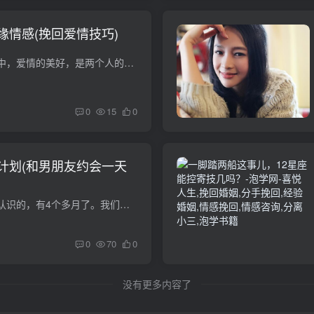
缘情感(挽回爱情技巧)
挽回爱情技巧，现实中，爱情的美好，是两个人的奇妙，是打开了通往另一半的神奇的大门。在爱情里，两个人是敞开的，是透明的，像水晶，同时，里面有着神奇的化学反应。这个科学家已经通过研究证...
0
15
0
计划(和男朋友约会一天
我和我男朋友时相亲认识的，有4个多月了。我们一个月见面也就2次到3次，有时他约我，有时我约他。 你问男朋友对你怎么样？我认为，其实你心里已经有答案了，只是你不敢确认而已。人无信不立，就...
0
70
0
没有更多内容了