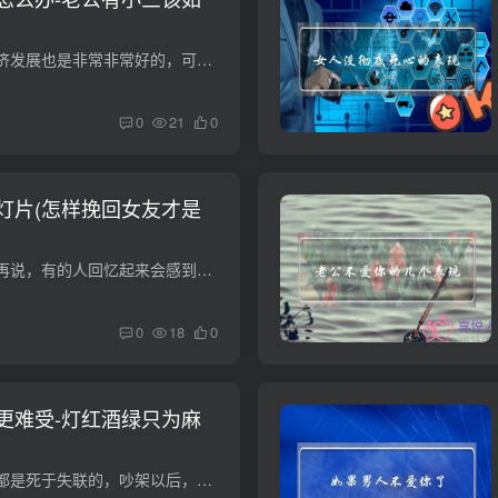
现如今大家的社会经济发展也是非常非常好的，可是拥有互联网之后，也是很非常好的，联络也较为便捷的，但是也也有一些缺陷的，便是能够 搜索附近人这一点，有的情况下，丈夫在家里没事做，或者...
0
21
0
灯片(怎样挽回女友才是
有的人错过就不容易再说，有的人回忆起来会感到失望，假如你确实不能忘记她，你能试着做些更改，恰当的方式能够助你挽留女朋友取得成功。一，给她充足的归属感针对恋爱中的女性而言，对她们而言...
0
18
0
更难受-灯红酒绿只为麻
很多情侣的感情都是死于失联的，吵架以后，你不理我，我也不理你，但是当深爱的两个人突然就不再联系了，你能感觉得到整个世界都发生了变化，没有什么事情可以再给你提起精神了。大...