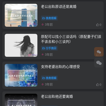
老公出轨原谅还是离婚
挽救婚姻
3年前
0
原配可以找小三谈话吗（原配妻子们该
不该去和小三谈判）
分手挽回
3年前
0
支持老婆出轨的心理感受
挽救婚姻
3年前
0
老公出轨他还要离婚