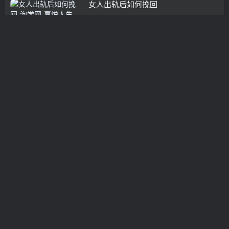
女人出轨后如何挽回
挽救婚姻
3年前
0
老婆和别人出轨了,怎么处理,一定要保
持理智
情感咨询
3年前
0
老婆孕期出轨
挽救婚姻
3年前
0
老公出轨 老婆怎么能挽回老公的心
情感挽回