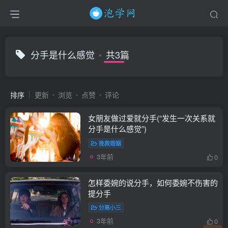
分手是什么感觉
共3篇
排序
更新
浏览
点赞
评论
女朋友做过爱就分手(“发生一次关系就
分手是什么感觉”)
挽救婚姻
3年前
0
怎样委婉的说分手，如何委婉不伤害的
提分手
分离小三
3年前
0