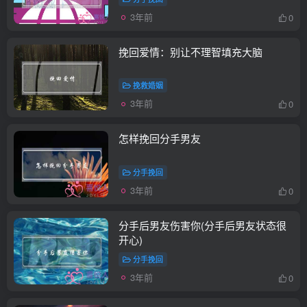
3年前
0
挽回爱情：别让不理智填充大脑
挽救婚姻
3年前
0
怎样挽回分手男友
分手挽回
3年前
0
分手后男友伤害你(分手后男友状态很
开心)
分手挽回
3年前
0