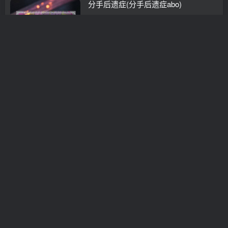
分手后遗症(分手后遗症abo)
分手挽回
3年前
0
女生 不能挽回
情感挽回
3年前
0
前任刚恋爱还能挽回吗(前任结婚了还
能挽回吗)
分离小三
3年前
0
男人出轨后还能挽回吗
挽救婚姻