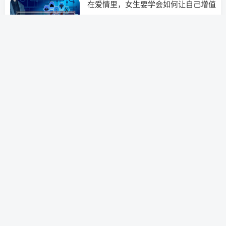
在爱情里，女生要学会如何让自己增值
情感挽回
3年前
0
婚姻里这种男人最可怕
情感咨询
3年前
0
为什么女生会喜欢渣男？
情感咨询
3年前
0
怀孕期间老公出轨的表现,怎么处理孕
期婚姻出轨_1
情感咨询