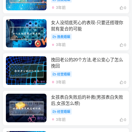
3年前
0
女人没彻底死心的表现-只要还搭理你
就有复合的可能
挽救婚姻
3年前
0
挽回老公的20个方法,老公变心了怎么
挽回
经营婚姻
3年前
0
女孩表白失败后的补救(男孩表白失败
后,女孩怎么想)
经营婚姻
3年前
0