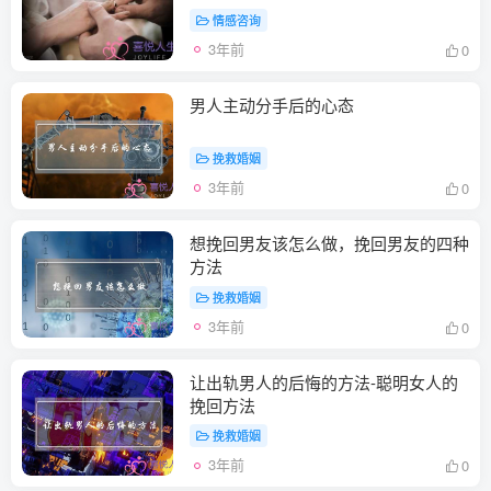
情感咨询
3年前
0
男人主动分手后的心态
挽救婚姻
3年前
0
想挽回男友该怎么做，挽回男友的四种
方法
挽救婚姻
3年前
0
让出轨男人的后悔的方法-聪明女人的
挽回方法
挽救婚姻
3年前
0