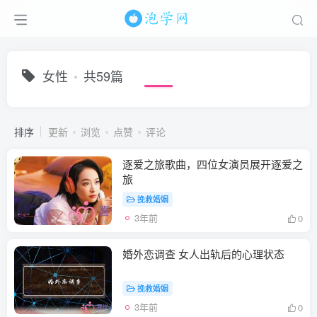
女性
共59篇
排序
更新
浏览
点赞
评论
逐爱之旅歌曲，四位女演员展开逐爱之
旅
挽救婚姻
3年前
0
婚外恋调查 女人出轨后的心理状态
挽救婚姻
3年前
0