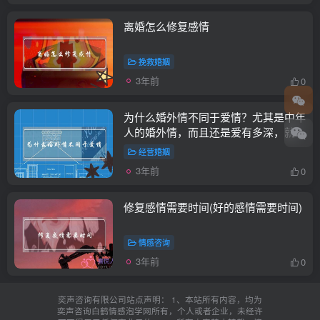
离婚怎么修复感情
挽救婚姻
3年前
0
为什么婚外情不同于爱情？尤其是中年
人的婚外情，而且还是爱有多深，就恨
有多深？(外遇后如何修复夫妻感情)
经营婚姻
3年前
0
修复感情需要时间(好的感情需要时间)
情感咨询
3年前
0
奕声咨询有限公司站点声明： 1、本站所有内容，均为
奕声咨询白鹤情感泡学网所有，个人或者企业，未经许