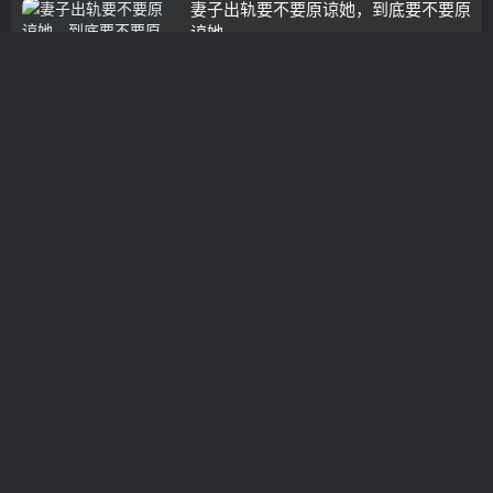
妻子出轨要不要原谅她，到底要不要原
谅她
分离小三
3年前
0
我是女方出轨了怎样挽回婚姻
挽救婚姻
3年前
0
女人外遇怎么挽回
分离小三
3年前
0
妻子出轨怎么办？老公怀疑妻子出轨怎
么查？
分离小三