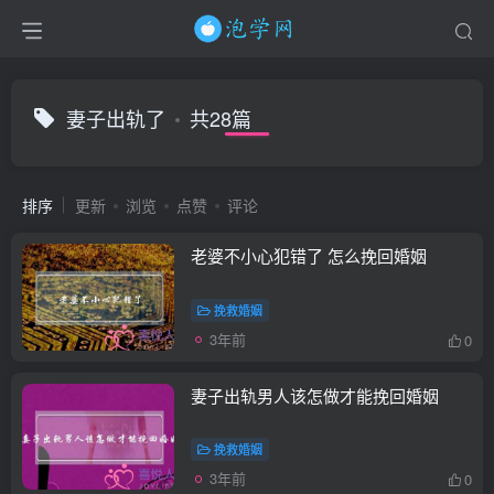
妻子出轨了
共28篇
排序
更新
浏览
点赞
评论
老婆不小心犯错了 怎么挽回婚姻
挽救婚姻
3年前
0
妻子出轨男人该怎做才能挽回婚姻
挽救婚姻
3年前
0