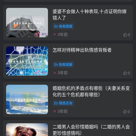
婆婆不会做人十种表现,十点证明你嫁
错人了
挽救婚姻
3年前
0
怎样对待精神出轨情感背叛者
挽救婚姻
3年前
0
婚姻危机的矛盾点有哪些（夫妻关系变
化的五个危机都有哪些）
情感咨询
3年前
0
二婚男人会珍惜婚姻吗（二婚的男人会
更珍惜感情吗）