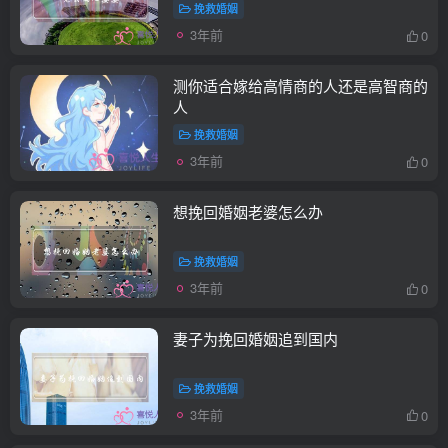
挽救婚姻
3年前
0
测你适合嫁给高情商的人还是高智商的
人
挽救婚姻
3年前
0
想挽回婚姻老婆怎么办
挽救婚姻
3年前
0
妻子为挽回婚姻追到国内
挽救婚姻
3年前
0