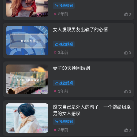
挽救婚姻
3年前
0
女人发现男友出轨了的心情
挽救婚姻
3年前
0
妻子30天挽回婚姻
挽救婚姻
3年前
0
感叹自己是外人的句子，一个嫁给凤凰
男的女人感叹
挽救婚姻
3年前
0