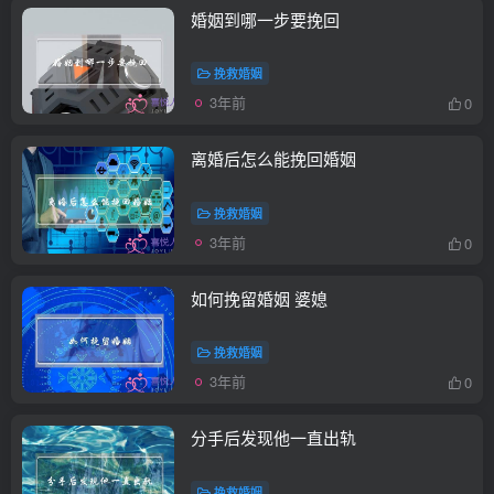
婚姻到哪一步要挽回
挽救婚姻
3年前
0
离婚后怎么能挽回婚姻
挽救婚姻
3年前
0
如何挽留婚姻 婆媳
挽救婚姻
3年前
0
分手后发现他一直出轨
挽救婚姻