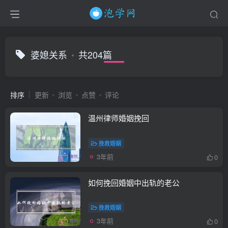
婆媳关系
共204篇
排序
更新
浏览
点赞
评论
温州律师婚姻挽回
挽救婚姻
3年前
0
如何挽回婚姻中出轨的老公
挽救婚姻
3年前
0