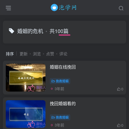
婚姻的危机
共100篇
排序
更新
浏览
点赞
评论
婚姻在线挽回
挽救婚姻
3年前
0
挽回婚姻看的
挽救婚姻
3年前
0