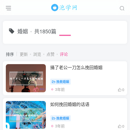
婚姻
共1850篇
排序
更新
浏览
点赞
评论
捅了老公一刀怎么挽回婚姻
挽救婚姻
3年前
0
如何挽回婚姻的话语
挽救婚姻
3年前
0