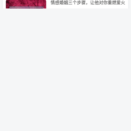
情感婚姻三个步骤，让他对你重燃爱火
挽救婚姻
3年前
0
因赌挽回婚姻的妙招(风水挽回婚姻小
妙招)
经营婚姻
3年前
0
参与实战婚姻挽回团队(三方团队介入
挽回婚姻)
经营婚姻
3年前
0
如何调整心态进入婚姻(婚姻不幸福内
心长期压抑怎么改变)
分手挽回