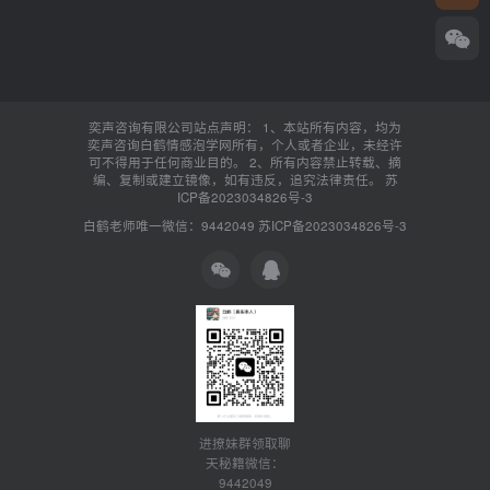
奕声咨询有限公司站点声明： 1、本站所有内容，均为
奕声咨询白鹤情感泡学网所有，个人或者企业，未经许
可不得用于任何商业目的。 2、所有内容禁止转载、摘
编、复制或建立镜像，如有违反，追究法律责任。
苏
ICP备2023034826号-3
白鹤老师唯一微信：9442049
苏ICP备2023034826号-3
进撩妹群领取聊
天秘籍微信：
9442049