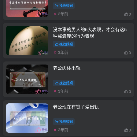
挽救婚姻
3年前
0
没本事的男人的5大表现，才会有这5
种窝囊废的行为表现
挽救婚姻
3年前
0
老公肉体出轨
挽救婚姻
3年前
0
老公现在有钱了爱出轨
挽救婚姻
3年前
0