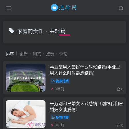
家庭的责任
共51篇
排序
更新
浏览
点赞
评论
事业型男人最好什么时候结婚(事业型
男人什么时候最想结婚)
挽救婚姻
3年前
0
千万别和已婚女人谈感情（别跟我们已
婚妇女谈爱情）
挽救婚姻
3年前
0