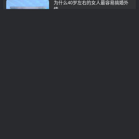
为什么40岁左右的女人最容易搞婚外
情
情感咨询
3年前
0
爱情应该怎么维护（维护一段情感其实
非常的简单）
情感咨询
3年前
0
怎样对待婚外情
情感咨询
3年前
0
婚外遇怎么解决和小三的关系
分离小三