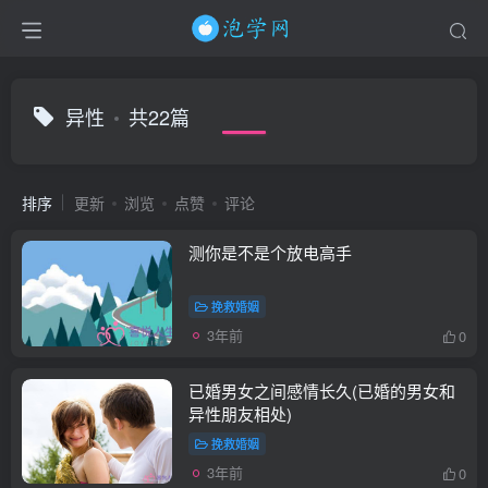
异性
共22篇
排序
更新
浏览
点赞
评论
测你是不是个放电高手
挽救婚姻
3年前
0
已婚男女之间感情长久(已婚的男女和
异性朋友相处)
挽救婚姻
3年前
0