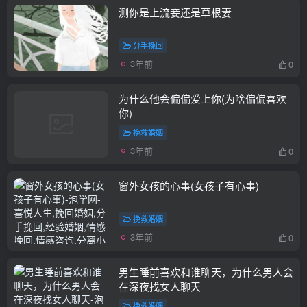
测你是上流妾还是草根妻
分手挽回
3年前
0
为什么他会偏偏爱上你(为啥偏偏喜欢
你)
挽救婚姻
3年前
0
窗外女孩的心事(女孩子有心事)
挽救婚姻
3年前
0
男生睡前喜欢和谁聊天，为什么男人会
在深夜找女人聊天
挽救婚姻