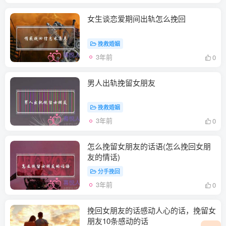
女生谈恋爱期间出轨怎么挽回
挽救婚姻
3年前
0
男人出轨挽留女朋友
挽救婚姻
3年前
0
怎么挽留女朋友的话语(怎么挽回女朋
友的情话)
分手挽回
3年前
0
挽回女朋友的话感动人心的话，挽留女
朋友10条感动的话