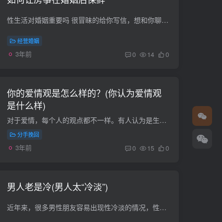
性生活对婚姻重要吗 很冒昧的给你写信，想和你聊聊婚姻的话题。我和我老公结婚三年了，我是一个内向的女人，应该说有点封建吧。我的第一次是给我老公的，在性生活上我没有什么经验，好像也不是...
经营婚姻
3年前
0
14
0
你的爱情观是怎么样的？(你认为爱情观
是什么样)
对于爱情，每个人的观点都不一样。有人认为是生活中孤独的结果。有人认为是情感的寄托；有人认为是平等的情感交流；甚至有人认为它是生命的附属品，是生命的物质来源。那么，你对爱情的看法是什...
分手挽回
3年前
0
15
0
男人老是冷(男人太“冷淡”)
近年来，很多男性朋友容易出现性冷淡的情况，性冷淡其实就是说，男性在性生活上提不起兴趣，有些男性朋友甚至不需要性生活，经常会出现性欲减少的情况。性冷淡对夫妻双方的影响是比较大的，而且...