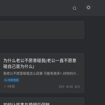
为什么老公不愿意碰我(老公一直不愿意
碰自己是为什么)
我老公不愿意碰我怎么回事 可能有很多1.对你的兴趣不大（当然不一定是不爱你了，可能就是他这方面欲望不是很强）2.每天工作很累3.也许在外面有人了，已经解决过了4.也许是他自己那方面有些不自...
挽救婚姻
3年前
0
32
0
如何让房事在婚姻后保鲜