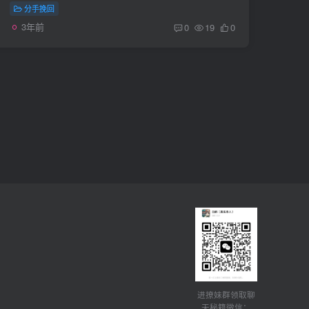
分手挽回
3年前
0
19
0
进撩妹群领取聊
天秘籍微信：