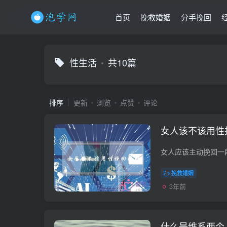
首页
挽救婚姻
分手挽回
性生活
共10篇
排序
更新
浏览
点赞
评论
女人该不该用性
挽救婚姻
3年前
什么是维系两个