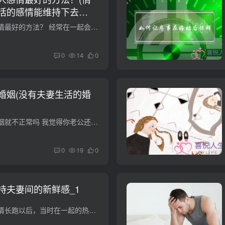
活的感情能维持下去
什么是维系两个人感情最好的方法？ 经常在一起会暴露出对方各种各样的陋习，人都是没有完美的。用计只是维持一时，只有真心才能换取真意，只要你真心对她（他）。他自己永远留在你身边，即使是...
0
14
0
婚姻(没有夫妻生活的婚
)
夫妻没有性生活，婚姻就不正常吗 我觉得你老公还是爱你的，并且他处处在为你和家着想，这就说明他是很爱这个家的，只是他表达的方式不一样而已，性生活虽然在婚姻中很重要，但并不是没有性生活...
0
19
0
持夫妻间的新鲜感_1
很多人历经两年的爱情长跑以后，当时在一起的热情早已消退得烟消云散了，连最终的完婚都好像交课程一样，只是以便进行人生道路中的一次工作罢了。那样的婚姻生活日常生活将如一潭死水一样，全部...