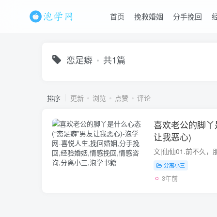
首页
挽救婚姻
分手挽回
恋足癖
共1篇
排序
更新
浏览
点赞
评论
喜欢老公的脚丫是
让我恶心)
分离小三
3年前