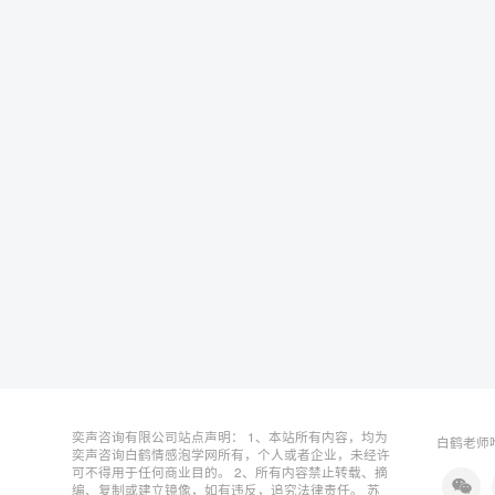
奕声咨询有限公司站点声明： 1、本站所有内容，均为
白鹤老师唯
奕声咨询白鹤情感泡学网所有，个人或者企业，未经许
可不得用于任何商业目的。 2、所有内容禁止转载、摘
编、复制或建立镜像，如有违反，追究法律责任。
苏