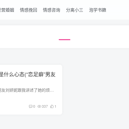
经营婚姻
情感挽回
情感咨询
分离小三
泡学书籍
什么心态(“恋足癖”男友
文|仙仙01.前不久，朋友刘妍妮跟我讲述了她的烦恼，就和男友的这种，在她眼中是很“特殊”的爱好有关。比起男友孙哲188cm的个子高高大大，刘妍妮差不多155cm的身高，和男友差不多是网上常说的“...
0
337
1