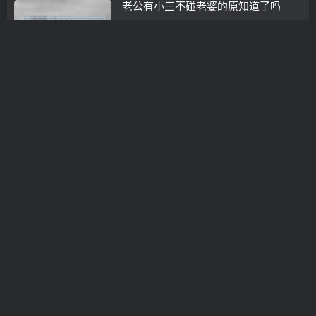
老公有小三不碰老婆的原知道了吗
挽救婚姻
3年前
0
怎么让男人坦白出轨 聪明女人利用起
来
挽救婚姻
3年前
0
挽救婚姻最重要的2点，别忽略了
挽救婚姻
3年前
0
已婚双鱼座男生出轨后如何对老婆
挽救婚姻