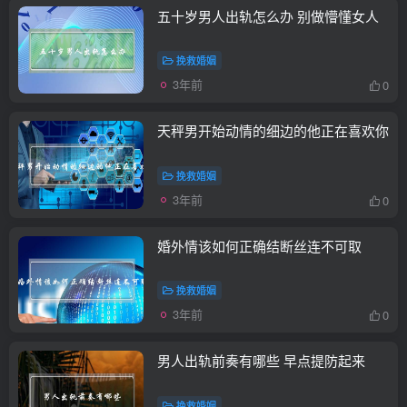
五十岁男人出轨怎么办 别做懵懂女人
挽救婚姻
3年前
0
天秤男开始动情的细边的他正在喜欢你
挽救婚姻
3年前
0
婚外情该如何正确结断丝连不可取
挽救婚姻
3年前
0
男人出轨前奏有哪些 早点提防起来
挽救婚姻