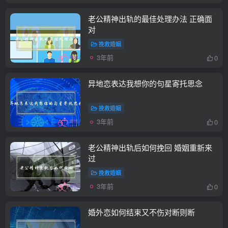
老公精神出轨的最佳处理办法 正确面
对
挽救婚姻
3年前
0
异地恋表达我想你的句星寄托思念
挽救婚姻
3年前
0
老公精神出轨后如何挽回 婚姻重新来
过
挽救婚姻
3年前
0
婚外恋如何结束又不伤对断则断