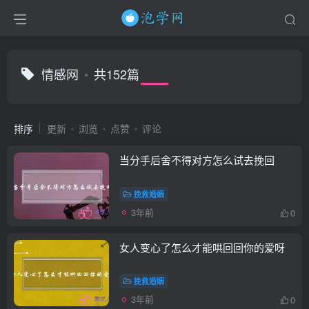
情感网
共152篇
排序
更新
浏览
点赞
评论
当分手后舍不得对方怎么试去挽回
挽救婚姻
3年前
0
女人变心了怎么才能哄回回你的爱呀
挽救婚姻
3年前
0