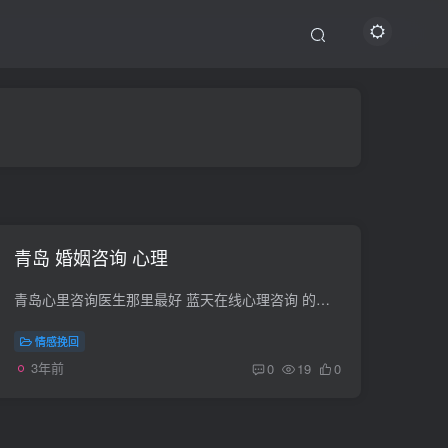
青岛 婚姻咨询 心理
青岛心里咨询医生那里最好 蓝天在线心理咨询 的面询地点也在青岛,详细介绍网上有。青岛盈信咨询有限责任公司 青岛盈信咨询有限责任公司。企业类型：有限责任公司，注册资金：壹佰伍拾万圆整。青...
情感挽回
3年前
0
19
0