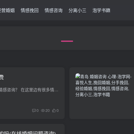
经营婚姻
情感挽回
情感咨询
分离小三
泡学书籍
费
哪里有免费咨询婚姻情感咨询？ 在这里边有很多情感问题专家，你把你的困扰以提问的形式发出来，会有很多人为你免费咨询的。请点釆纳。网恋靠谱吗？谈恋爱要尽可能多的了解彼此，通过相处来了解...
0
20
0
的吗(在线婚姻问题咨询)