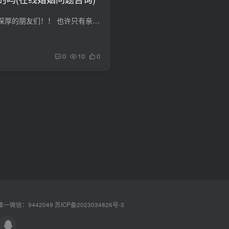
婚姻问题，咨询阅历深厚的朋友们！！ 也许只有亲情和责任了吧，又或者他不想造成对他不好的社会影响吧应该说他不爱他的妻子，可能也不爱他的情人。游戏人生是他的一种方式。已经没有爱了，不想...
0
10
0
一微信：9442049
苏ICP备2023034826号-3