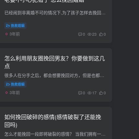
已经闹到非离婚不可的情况下,为了孩子怎样去挽回婚姻 朋友你好，如果闹到非离婚不可得程度，说明两个人之间的感情已无法挽回，为了孩子，我觉得可以当好合作者，共同抚养教育好孩子，给孩子一个...
挽救婚姻
3年前
0
23
0
怎么利用朋友圈挽回男友？你要做到这几
点
很多人在分手之后，都会想要挽回对方，但是也都是不想要向对方低头的。好像自己先和对方说话，你就承认自己做错了一样，尤其女生都是希望男友来哄着自己的。那么，既然不愿意主动和对方说话，那...
挽救婚姻
3年前
0
17
0
如何挽回破碎的感情(感情破裂了还能挽
回吗)
怎么才能挽回一段即将破裂的感情？ 当我们拥有一段感情的时候千万不要轻易说放弃,因为失去后的滋味真的很难受,况且只有你真的为了挽回感情付出很多努力了,才可以无憾的说爱过,不是吗？ 你先反思...