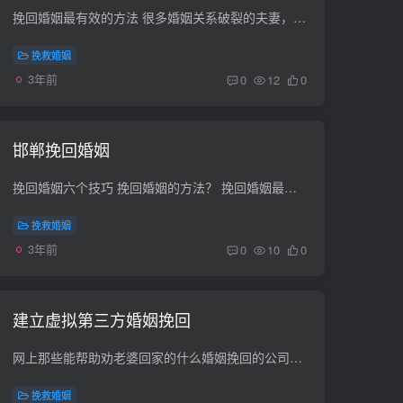
挽回婚姻最有效的方法 很多婚姻关系破裂的夫妻，提及的矛盾一定会涉及到“沟通”二字。沟通的前提是要把问题罗列出来，再去探讨该如何解决问题。然而，这个探讨指的不是单纯的讨论，而是都能冷...
挽救婚姻
3年前
0
12
0
邯郸挽回婚姻
挽回婚姻六个技巧 挽回婚姻的方法？ 挽回婚姻最聪明的方法：一定要学会去处理矛盾，不仅要照顾到对方的情绪，也要让自己做出一些改变，当自己变得越来越好的时候，才能有更好的心态去面对感情。...
挽救婚姻
3年前
0
10
0
建立虚拟第三方婚姻挽回
网上那些能帮助劝老婆回家的什么婚姻挽回的公司，是真的假的，说什么能帮你挽回婚姻，挽回感情，真的吗 真的倒是有可能。但是我估计起不了什么作用。你钱花了，他又不能把老婆劝回来。你也不能...
挽救婚姻