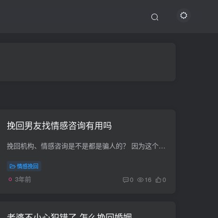
挽回男友找情感咨询有用吗
挽回机构、情感咨询是不是都是骗人的？ 因为这个是个虚拟消费与实体消费之间的灰色地带，确实存在一定的法律空档，毕竟这个是以人的主管能动性为主，很容易让不法人员钻漏洞的，遇到骗子也不奇...
情感挽回
3年前
0
16
0
老婆不小心犯错了 怎么挽回婚姻