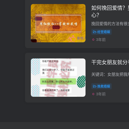
如何挽回爱情？
心？
经营婚姻
3年前
干完女朋友就分
挽救婚姻
3年前