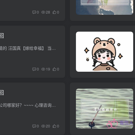
0
28
0
回
谁知道现代诗守望爱情的 汪国真【嫁给幸福】 当然大家都是在爱情中学习爱情的幸福 问度娘。 《守望爱情》主题曲歌词 爱的誓言(电视剧《守望爱情》主题曲)演唱:沙宝亮飞过梦的地平线你的笑脸像日...
0
19
0
回
急求！河南情感挽回公司哪家好？~~~~ 心理咨询师的话您可以找一下当地的心理咨询机构的；或者私人工作室，应该会比较好找的，可以上当地网站看看的； 如果是挽回婚姻的话，现在挽回机构客户都是...
0
20
0