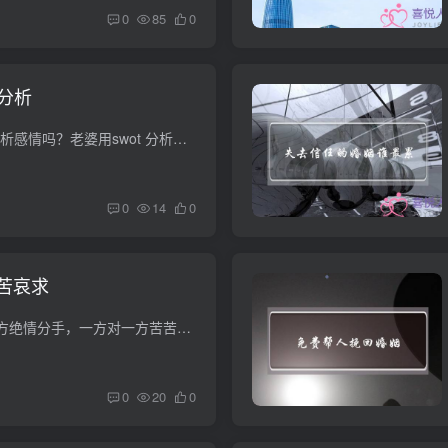
0
85
0
t分析
swot分析法 适用于分析感情吗？老婆用swot 分析法分析和我在一起的可能 哈哈哈 好可爱 但是这个方法好理性 不适合用在感情上吧 毕竟爱情的存在才是最重要的去看看是不是 <a...
0
14
0
苦哀求
如果不是原则问题一方绝情分手，一方对一方苦苦哀求都得不到复合算什么？是不爱啦吗？ 不是不爱了，提出分手的一方，显的很绝情肯定是平时的矛盾积累下来，导致绝望了，刚分手都会非常反感对方...
0
20
0