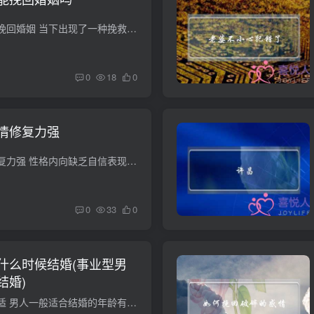
在绝望的时候该如何挽回婚姻 当下出现了一种挽救婚姻的新办法，试离婚。它其实有点像分居，但它又和分居不同，指夫妻双方在都同意离婚的情况下，先从生活上“离”一段时间，不急于从法律上办离...
0
18
0
情修复力强
十二生肖谁的爱情修复力强 性格内向缺乏自信表现培养自信改变内向性格； 何提高自信 每都遇挫折候千万要受挫自能力产怀疑进形种压力 遇挫折候应该保持脑清晰、面现实、勇敢面、要逃避冷静析整事...
0
33
0
什么时候结婚(事业型男
结婚)
男人什么时候结婚合适 男人一般适合结婚的年龄有两个时间段： 第一个时间段是20~25岁，而且以25岁左右最好。这个时间段结婚的话，那么男孩子比女孩子大2岁到6岁是很正常的，而这个年龄段的男人...