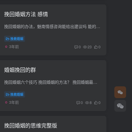
挽回婚姻方法 感情
挽回婚姻的办法，魅南情感咨询能给出建议吗 能的，所有的情感问题肯定有茅头的，让魅南情感的咨询师好好帮你们理理，感情是能修复好的。 如何挽回感情挽回婚姻挽救爱情 挽回婚姻是要靠两个人的...
挽救婚姻
3年前
0
23
0
婚姻挽回的群
挽回婚姻六个技巧 挽回婚姻的方法？ 挽回婚姻最聪明的方法：一定要学会去处理矛盾，不仅要照顾到对方的情绪，也要让自己做出一些改变，当自己变得越来越好的时候，才能有更好的心态去面对感情。...
挽救婚姻
3年前
0
8
0
挽回婚姻的思维完整版