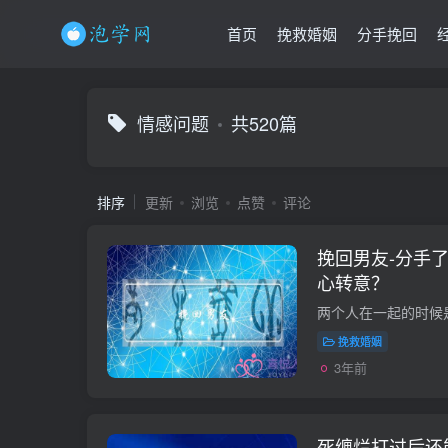
首页
挽救婚姻
分手挽回
情感问题
共520篇
排序
更新
浏览
点赞
评论
挽回男友-分手
心转意？
挽救婚姻
3年前
死缠烂打过后还