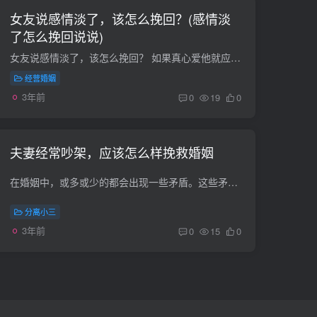
女友说感情淡了，该怎么挽回？(感情淡
了怎么挽回说说)
女友说感情淡了，该怎么挽回？ 如果真心爱他就应该，挽回爱人 如果一段感情变淡了该怎么办 变淡了，说明再一起感觉变了， 也许你在他（她）心理没有什么新鲜感了 如果你想挽回这段爱情 那就出让...
经营婚姻
3年前
0
19
0
夫妻经常吵架，应该怎么样挽救婚姻
在婚姻中，或多或少的都会出现一些矛盾。这些矛盾看起来很小，但是如果积累的多了，婚姻还是会出现问题的。那么在婚姻中，如果夫妻经常吵架，应该怎么样挽救婚姻呢？1.沟通问题两个人结婚之后，...
分离小三
3年前
0
15
0