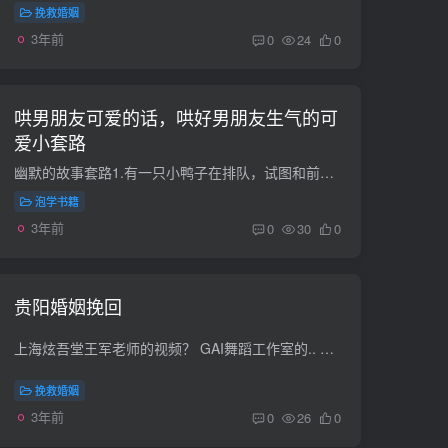
挽救婚姻
3年前
0
24
0
哄男朋友可爱的话，哄好男朋友生气的可
爱小套路
幽默的故事套路1.有一只小鸭子在排队，试图和前面的小鸭子排成一行，但是没有什么是对的，所以它大声告诉前面的小鸭子：“,对不齐,呀，对不齐，你听到了吗？对不起。”2.我告诉你：“气球太饱会...
泡学书籍
3年前
0
30
0
贵阳婚姻挽回
上海炫吾堂王军老师的视频？ GAI舞蹈工作室的.. 舞种很多.. HIPHOP班: 老师: 吴迪 (G.A.I 团体，团长/总经营策划，曾在2004动感地带全国大学生街舞比赛取得贵州赛区团体第一名，曾跟从上海MASTE...
挽救婚姻
3年前
0
26
0