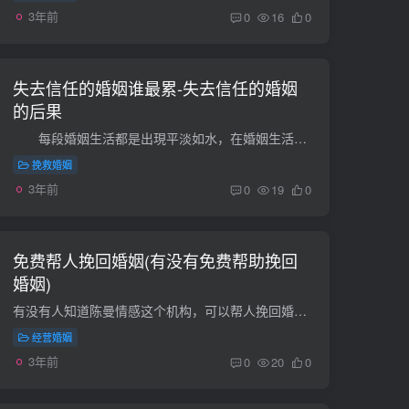
3年前
0
16
0
失去信任的婚姻谁最累-失去信任的婚姻
的后果
每段婚姻生活都是出現平淡如水，在婚姻生活出現难题的情况下，一直会出現一些分歧，时间长了两人中间内心便会有一些转变，有的情况下会不信任另一方。丧失信赖的婚姻生活谁最累呢实...
挽救婚姻
3年前
0
19
0
免费帮人挽回婚姻(有没有免费帮助挽回
婚姻)
有没有人知道陈曼情感这个机构，可以帮人挽回婚姻是真的吗？ 我知道陈曼情感，当时我报的时候也觉得是骗人的，上网上咨询了很多，我老公出轨了，情况蛮紧急，他们老师一直催我报名，后面因为我...
经营婚姻
3年前
0
20
0