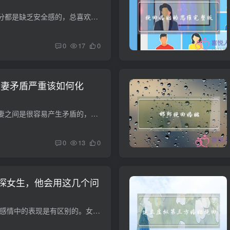
在爱情中，女人大部分都是缺乏安全感的，总喜欢疑神疑鬼，导致彼此的关系变得紧张。很多女人付出了全部，但是得到的不是对方的喜爱，甚至让男人更加厌烦自己。那么，当女人在遇到情感问题的时候...
0
17
0
夫妻矛盾严重该如何化
其实在婚姻当中，夫妻之间是很容易产生矛盾的，一旦其中一方有一点不愉快，那夫妻之间句会产生矛盾了。但是小吵怡情，大吵伤身。如果夫妻之间经常发生争吵，那夫妻之间就会出现很多的问题了。而...
0
13
0
探女生，他会用这几个问
文字/雪落无尘男女在感情中的表现是有区别的。女人对待感情非常细腻，注重小细节和感情。女人也更容易陷入感情。当然，面对感情不和，女人的表现其实比男人更果断。一旦不爱对方，女人肯定会主...