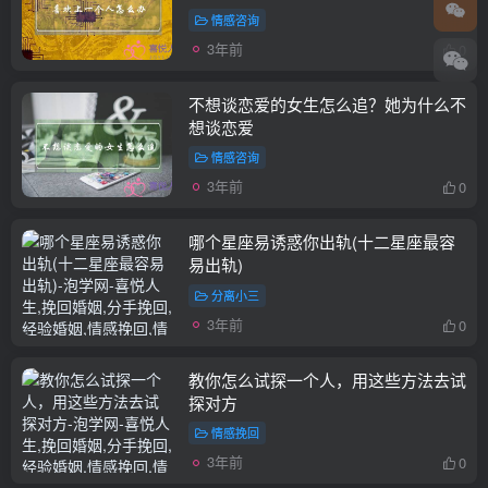
情感咨询
3年前
0
不想谈恋爱的女生怎么追？她为什么不
想谈恋爱
情感咨询
3年前
0
哪个星座易诱惑你出轨(十二星座最容
易出轨)
分离小三
3年前
0
教你怎么试探一个人，用这些方法去试
探对方
情感挽回
3年前
0