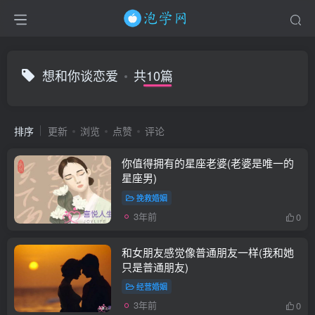
想和你谈恋爱
共10篇
排序
更新
浏览
点赞
评论
你值得拥有的星座老婆(老婆是唯一的
星座男)
挽救婚姻
3年前
0
和女朋友感觉像普通朋友一样(我和她
只是普通朋友)
经营婚姻
3年前
0