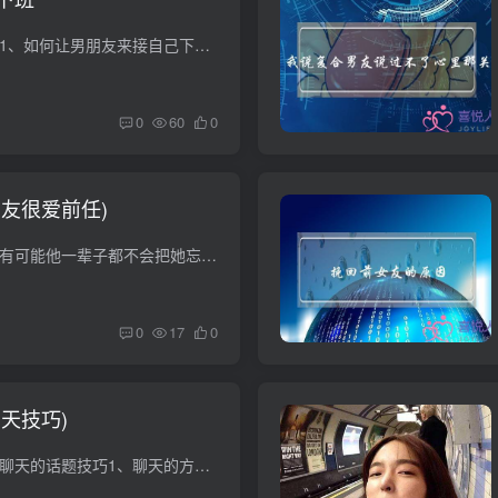
怎样让男友来接下班 1、如何让男朋友来接自己下班呢？ 话术： “亲爱的，我总跟我同事说你衣品特别好，她们都不信，上次你接我的时候下雨，她们都没清楚，你今天可要过来帮我证明证明呀！” “...
0
60
0
友很爱前任)
男友还爱着前女友？ 有可能他一辈子都不会把她忘掉。那是一段对他来说是“刻骨铭心”的感情，可能要陪伴他好久，你的感觉非常准确，如果你受不了他的感情“泛滥成灾”，就客客气气地分手吧。因...
0
17
0
天技巧)
泡妞聊天技巧 和女生聊天的话题技巧1、聊天的方式，不要采用直接问答式。如果这样，聊天有时就很难继续下去，聊天的气氛也很沉闷。2、聊天不是一个人说一句来，你说一句，不要等她说一句。 要主...