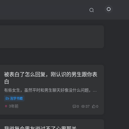
被表白了怎么回复，刚认识的男生跟你表
白
有些女生，虽然平时和男生聊天好像没什么问题，但是却很舒服。然而，在一些关键时刻，大脑突然僵住了，卡住了，一句话也说不出来。最后只能看着大好机会，白白从眼前溜走，后悔莫及。根据同学和...
泡学书籍
3年前
0
37
0
我说复合男友说过不了心里那关