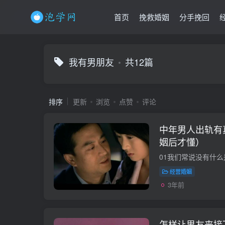
首页
挽救婚姻
分手挽回
我有男朋友
共12篇
排序
更新
浏览
点赞
评论
中年男人出轨有
姻后才懂）
经营婚姻
3年前
怎样让男友来接