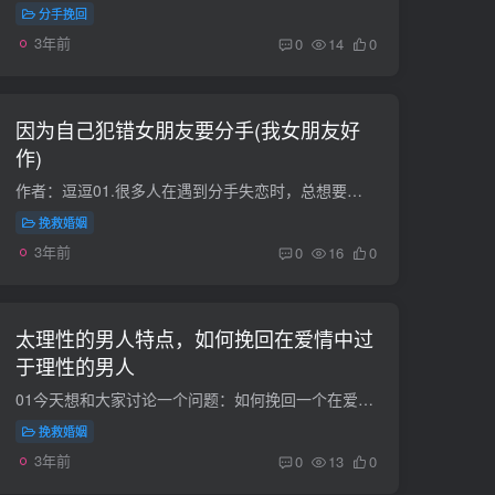
分手挽回
3年前
0
14
0
因为自己犯错女朋友要分手(我女朋友好
作)
作者：逗逗01.很多人在遇到分手失恋时，总想要一个明明白白的理由。但是，很遗憾，分手就是分手了，没有那么多的理由。我的小姐妹最近刚刚跟她的男友分手，她分得非常彻底。理由是男友不会说话...
挽救婚姻
3年前
0
16
0
太理性的男人特点，如何挽回在爱情中过
于理性的男人
01今天想和大家讨论一个问题：如何挽回一个在爱情中过于理性的男人？我们都知道人是一种理性的动物，但是因为性格、星座等因素的不同，它可以细分为较为理性型，偏理性型，和过度理性型。.很多...
挽救婚姻
3年前
0
13
0