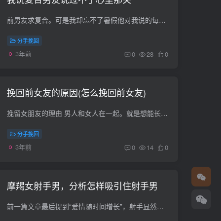
前男友求复合。可是我却忘不了暑假他对我说的每一句狠话，我该怎么办，复还是不复？？？毕竟我有男朋友了 不可以复合，如果他真的想和你好好的，当初就不会那样做，如果他想和你复合早就跟你说...
分手挽回
3年前
0
28
0
挽回前女友的原因(怎么挽回前女友)
挽留女朋友的理由 男人和女人在一起。就是想能长相厮守。能有人陪自己一生的人。别怕被拒绝。哪怕再烂的借口。只要她心里有你，会为你停留的这个世界上没有你感动不了的人 只有你没有用对的方式...
分手挽回
3年前
0
14
0
摩羯女射手男，分析怎样吸引住射手男
前一篇文章最后提到“爱情随时间增长”，射手显然没有表现出兴趣，不喜欢或完全拒绝。(清晰的表演边肖觉得对你来说总是很冷，面对你的好意，我保持沉默，跑开，然后彻底消失…如果枪手和你有染...