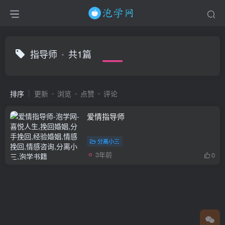
指导师
共1篇
排序
更新
浏览
点赞
评论
爱情指导师
分离小三
3年前
0