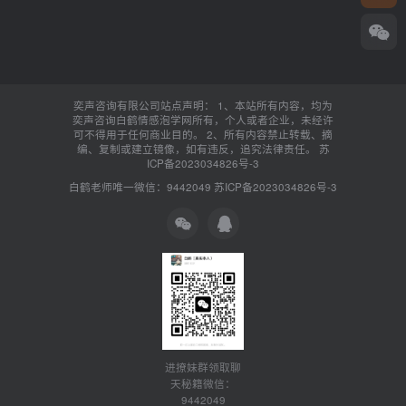
奕声咨询有限公司站点声明： 1、本站所有内容，均为
奕声咨询白鹤情感泡学网所有，个人或者企业，未经许
可不得用于任何商业目的。 2、所有内容禁止转载、摘
编、复制或建立镜像，如有违反，追究法律责任。
苏
ICP备2023034826号-3
白鹤老师唯一微信：9442049
苏ICP备2023034826号-3
进撩妹群领取聊
天秘籍微信：
9442049