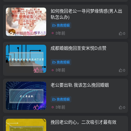
如何挽回老公一寻问梦缘情感(男人出
轨怎么办)
挽救婚姻
3年前
0
成都婚姻挽回圣安米悦D点赞
挽救婚姻
3年前
0
老公要出轨 我该怎么挽回婚姻
挽救婚姻
3年前
0
挽回老公的心，二次吸引才最有效