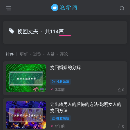
挽回丈夫
共114篇
排序
更新
浏览
点赞
评论
挽回婚姻的分解
挽救婚姻
3年前
0
让出轨男人的后悔的方法-聪明女人的
挽回方法
挽救婚姻
3年前
0