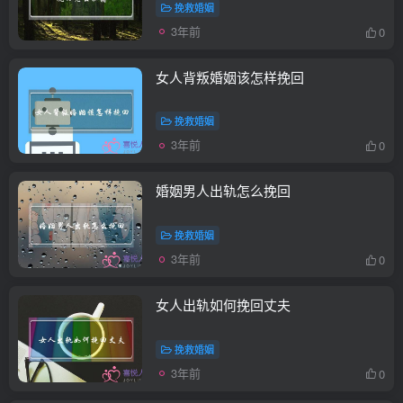
挽救婚姻
3年前
0
女人背叛婚姻该怎样挽回
挽救婚姻
3年前
0
婚姻男人出轨怎么挽回
挽救婚姻
3年前
0
女人出轨如何挽回丈夫
挽救婚姻
3年前
0