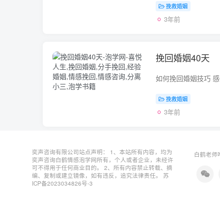
挽救婚姻
3年前
挽回婚姻40天
挽救婚姻
3年前
奕声咨询有限公司站点声明： 1、本站所有内容，均为
白鹤老师唯
奕声咨询白鹤情感泡学网所有，个人或者企业，未经许
可不得用于任何商业目的。 2、所有内容禁止转载、摘
编、复制或建立镜像，如有违反，追究法律责任。
苏
ICP备2023034826号-3