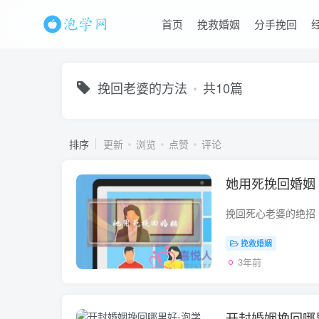
首页
挽救婚姻
分手挽回
挽回老婆的方法
共10篇
排序
更新
浏览
点赞
评论
她用死挽回婚姻
挽救婚姻
3年前
开封婚姻挽回哪