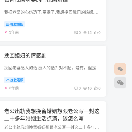
我把老婆的心伤透了,离婚了,我想挽回我们的婚姻,但是我现在想把她的心平静,冷静下来给怎么办 人们常说男人为面子而活,女人为情感而生。夫妻双方伴着绵绵的爱意和深深的祝福，进入婚姻，但是却要...
挽救婚姻
3年前
0
12
0
挽回媳妇的情感剧
挽回老婆感人的话 感人的话？对不起，没有。但是有肺腑的话，就是你们之间经历的过去。把你们之间在一起的快乐作为感人的话语，把你们争吵过后的悔意当作自己的歉意，用真诚挽回，比你跑来问什...
挽救婚姻
3年前
0
16
0
老公出轨我想挽留婚姻想跟老公写一封这
二十多年婚姻生活点滴，该怎么写
老公出轨我想挽留婚姻想跟老公写一封这二十多年婚姻生活点滴，该怎么写你要知道现在发生的这些事情一定会有一个前因，不是说两个人过得好好的，突然有一天就发生老公出轨的事情。一定是有一个长...