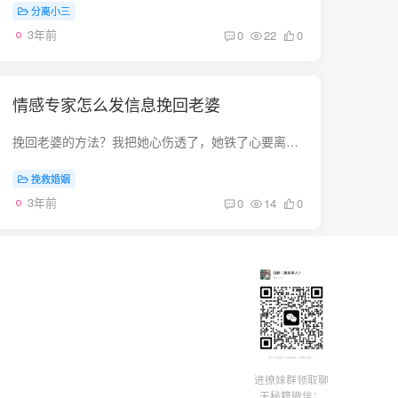
分离小三
3年前
0
22
0
情感专家怎么发信息挽回老婆
挽回老婆的方法？我把她心伤透了，她铁了心要离婚，孩子都不要了，我想挽回婚姻 既然连孩子也不管了， 也要离婚。 说点什么呢？ 说明确实是伤透了对方的心呀！ 抱着一颗虔诚的心， 去认错吧！ ...
挽救婚姻
3年前
0
14
0
进撩妹群领取聊
天秘籍微信：