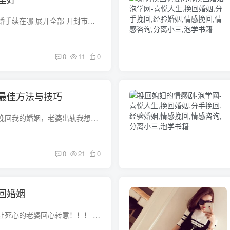
开封市金明区办理离婚手续在哪 展开全部 开封市金明区公务员事务局婚姻登记处：5952731 周一，周三，周五，办理离婚 周二，周四，男性和女性的婚姻 场景离婚协议包括：双方同意离婚，婚前，婚姻...
0
11
0
最佳方法与技巧
求各位感情大人指导挽回我的婚姻，老婆出轨我想挽回。 多多沟通吧，但也适当讲点技巧，建议你如下操作试试看:1. 多和她讲讲你们当初恋爱时的甜蜜，包括你们是否有过共同的梦想。2.想办法让她看...
0
21
0
回婚姻
请大家救救我怎样能让死心的老婆回心转意！！！ 把你这条提问给她看，她要知道的是你真的知道悔改了。方式可以是打开屏幕长亮给她看，不要逼她。同时，做她亲友的工作，让她的亲友劝她，她容易...