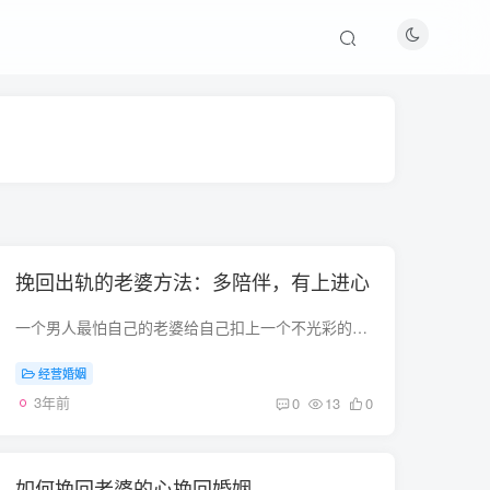
挽回出轨的老婆方法：多陪伴，有上进心
一个男人最怕自己的老婆给自己扣上一个不光彩的绿帽子，当事情真正发生时，你该怎么办？如果你十分爱对方，想要挽回，又该怎么做？在此，分享一些关于挽回老婆的方法给大家。 一、冷静分析，保...
经营婚姻
3年前
0
13
0
如何挽回老婆的心挽回婚姻