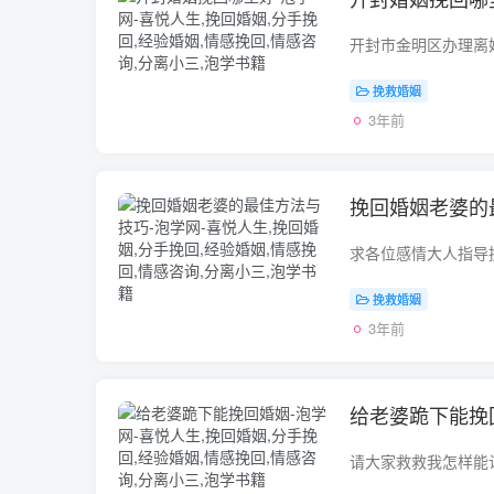
挽救婚姻
3年前
挽回婚姻老婆的
挽救婚姻
3年前
给老婆跪下能挽