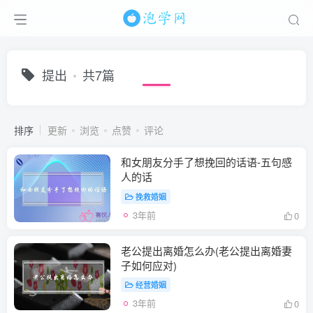
提出
共7篇
排序
更新
浏览
点赞
评论
和女朋友分手了想挽回的话语-五句感
人的话
挽救婚姻
3年前
0
老公提出离婚怎么办(老公提出离婚妻
子如何应对)
经营婚姻
3年前
0