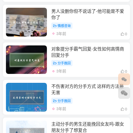
男人没删你但不说话了-他可能是不爱
你了
情感咨询
3年前
0
对象提分手霸气回复-女性如何高情商
回复分手
分手挽回
3年前
0
不伤害对方的分手方式 这样的方法最
无害
分手挽回
3年前
0
主动分手的男生还能挽回女友吗-跟女
朋友分手了想复合