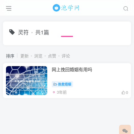
灵符
共1篇
排序
更新
浏览
点赞
评论
网上挽回婚姻有用吗
挽救婚姻
3年前
0