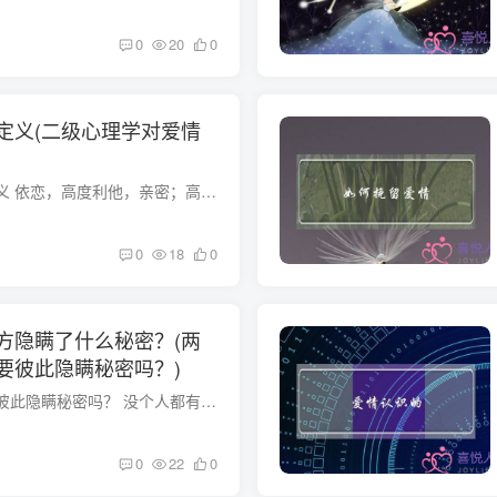
0
20
0
定义(二级心理学对爱情
心理学关于相爱的定义 依恋，高度利他，亲密；高特异性（非此人不可）；承诺（关系）。斯滕伯格有关于爱的定义，爱有承诺，亲密，激情三个成分。三者兼具才是真正的爱。 斯派克在少有人走的路里...
0
18
0
方隐瞒了什么秘密？(两
要彼此隐瞒秘密吗？)
两个人在一起真的要彼此隐瞒秘密吗？ 没个人都有属于自己的秘密,有些可以和心爱的人一起分享,但是有些也只能一个人默默的承受,那不是欺骗那是爱.有可能他(她)是为里彼此的爱而隐瞒,其实在他(她)...
0
22
0