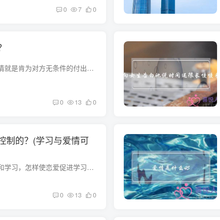
0
7
0
？
爱情意味着什么？爱情就是肯为对方无条件的付出和牺牲，爱一个人就是希望对方永远快乐永远不要让对方担心，因为对方的快乐而快乐，因为对方的幸福而感到幸福。 从爱情的角度来说，爱是一种无私...
0
13
0
控制的？(学习与爱情可
大学里怎样面对恋爱和学习，怎样使恋爱促进学习？ 感不是你想避就能避，所谓说一切顺其自然。在大学谈恋爱你们等于踏进了半个社会父母也不会有很大的反对，可以互相鼓励，彼此可以约好一个目标...
0
13
0