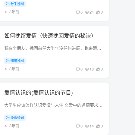
分手挽回
3年前
0
24
0
如何挽留爱情（快速挽回爱情的秘诀）
我有个朋友，挽回前任大半年没任何进展，跑来跟我抱怨：“真想在他身上安个进度条，起码我能知道我还要坚持多久，我是不是该放弃。”当时我问她是怎么挽回的，都做了哪些事。她说了一大堆，我总...
情感挽回
3年前
0
18
0
爱情认识的(爱情认识的节目)
大学生应该怎样认识爱情与人生 恋爱中的道德要求是什么 大学是一个人自我发展的最好阶段,因为你有充足的时间和自由去选择.同时这也是人生最后一个可以完全按自己的意愿充分利用的阶段.大学...
挽救婚姻
3年前
0
14
0