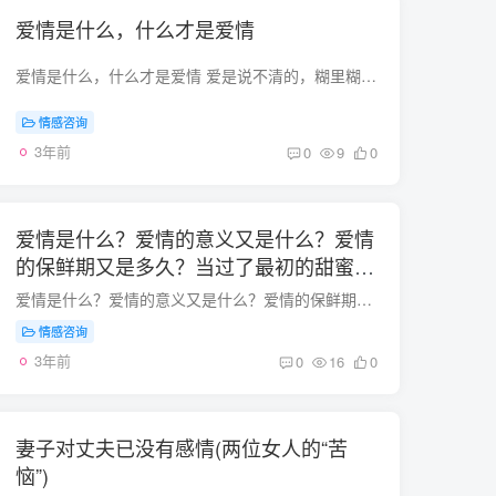
爱情是什么，什么才是爱情
爱情是什么，什么才是爱情 爱是说不清的，糊里糊涂的； 你会为他想，想他心，想他也想你，想他在你想要他的时候能在你面前出现，想他给你想要的安慰，想他给你哭泣的场所。。 爱是关切、责任、...
情感咨询
3年前
0
9
0
爱情是什么？爱情的意义又是什么？爱情
的保鲜期又是多久？当过了最初的甜蜜期
感觉没那么爱了应该怎么处理？
爱情是什么？爱情的意义又是什么？爱情的保鲜期又是多久？当过了最初的甜蜜期感觉没那么爱了应该怎么处理？爱情是人生必不可少的。爱的意义是异性相吸。爱的保鲜是三年，七年是只有亲情的婚姻，...
情感咨询
3年前
0
16
0
妻子对丈夫已没有感情(两位女人的“苦
恼”)