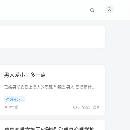
男人爱小三多一点
已婚男彻底爱上情人的表现有哪些 男人 爱情是什么？爱情就是男人对女人无私的给予。真正想给你幸福的男人，会诚心实意的给你这三样东西： 1、爱你的男人会给你足够的时间 2、爱你的男人会给你足...
分离小三
3年前
0
25
0
成真恋爱学挽回他破解版(成真恋爱学挽