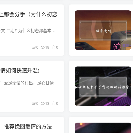
上都会分手（为什么初恋
#「闪光时刻」主题征文 二期# 为什么初恋都基本分手了这个问题有很多人想着得到答案，我们都怎么都找不出答案，但是有问题总是有答案的。 我们在懵懂无知的年纪到幻想着有一个真正爱自己，疼自...
0
19
0
感情如何快速升温)
怎样让感情迅速升温？ 爱是无偿的付出，是心甘情愿的帮助，是彼此心灵的感应，既然选择了爱，就要真诚的对待它，珍惜它，在他（她）困难时予以支持，失败时与以鼓励，在他（她）开心时，一起快...
0
13
0
，推荐挽回爱情的方法