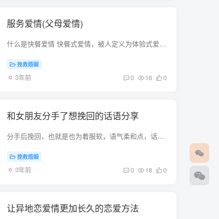
服务爱情(父母爱情)
什么是快餐爱情 快餐式爱情，被人定义为体验式爱情的衍生品种。 当满足了对异性的好奇心，获得了与异性交往的经验，可以过把瘾就死，用不着‘山无棱，天地合，乃敢与君绝。 科普; “谈恋爱就是...
挽救婚姻
3年前
0
16
0
和女朋友分手了想挽回的话语分享
分手后挽回，也就是也为着服软，语气柔和点，话语动听点，有什么难的？真的爱，又怎么会跟自己的女友吵得不可开交？真的爱真的会让她难过痛哭。可能是一时气话，那就对她说好听的话，挽回她吧。...
挽救婚姻
3年前
0
18
0
让异地恋爱情更加长久的恋爱方法