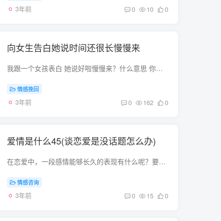
3年前
0
10
0
向女生告白她说时间还很长慢慢来
我跟一个女孩表白 她说好啦慢慢来？什么意思 你已经向你心爱的女孩进行了表白，她说好啦慢慢来，就是已经很委挽地答应了你的请如果你喜欢她，就告诉她吧，即使她拒绝，并不丢面子，因为在她的心...
情感挽回
3年前
0
162
0
爱情是什么45(谈恋爱是没话题怎么办)
在恋爱中，一段感情能够长久的表现有什么呢？要么就不要始，要么始了，就想要一辈子，这大概是大多数人，对于感的期待。 人人都向往真挚而长久的恋，然而现实生活中，你却未必就有那么幸运，爱...
情感咨询
3年前
0
15
0