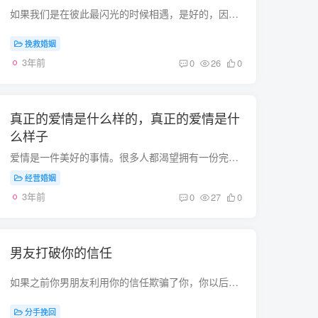
如果我们是在彼此最闪光的时候相遇，是好的，因为我们知道自己爱了一个值得爱的人，他/她有能力经营好自己的生活；如果我们是在彼此最狼狈的时候相遇，也是好的，因为我们知道自己爱了一个坚强...
挽救婚姻
3年前
0
26
0
真正的爱情是什么样的，真正的爱情是什
么样子
爱情是一件美好的事情。很多人都渴望拥有一份完美的爱情，但我们对爱情了解不多。我们常常把爱形容为一种感觉，一种偶然的心跳，一种内心的向往。这就是为什么《西游》有这么经典的一句台词。“...
经营婚姻
3年前
0
27
0
男友打破你的信任
如果之前你男朋友利用你的信任欺骗了你，你以后还会一如既往吗？ 当然要啊，难道你被人骗了就要产生另一个受害者？信任是属于人最基本得东西！不会，因为有第一次就会有第二次，只不过这是时间...
分手挽回