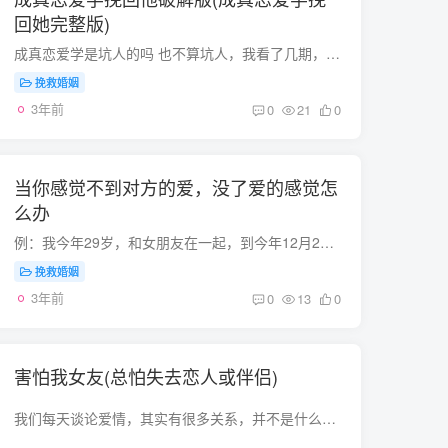
回她完整版)
成真恋爱学是坑人的吗 也不算坑人，我看了几期，讲的也对，但就是有点情商的都知道，这都是常识。。。其实恋爱不仅仅是一个技巧上的东西，成真恋爱学我也看过，他只是从行动上和心理上来剖析恋...
挽救婚姻
3年前
0
21
0
当你感觉不到对方的爱，没了爱的感觉怎
么办
例：我今年29岁，和女朋友在一起，到今年12月23日正好五年。我本来打算明年结婚，但是我发现了一个问题。我感觉不到我还爱着她。爱情要幸福，想分开的时候就会痛苦。我们相遇的那天，就在平安夜...
挽救婚姻
3年前
0
13
0
害怕我女友(总怕失去恋人或伴侣)
我们每天谈论爱情，其实有很多关系，并不是什么爱情。如果你们之间只维持了短短几个月，多半只是最初的心动和新鲜感支持的，那算不得爱情，各自带着些目的或需求，自然也算不得爱情。可真要说爱...