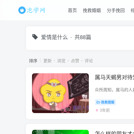
首页
挽救婚姻
分手挽回
爱情是什么
共88篇
排序
更新
浏览
点赞
评论
属马天蝎男对待
挽救婚姻
3年前
怎么样的朋友才