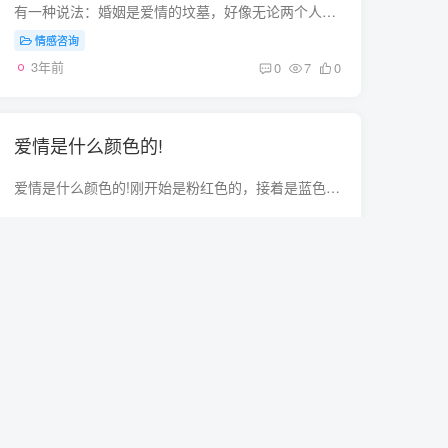
有一种说法：婚姻是爱情的坟墓，好像无论两个人爱的多么热火朝天、多么如胶似漆，但是他们一旦迈入婚姻，那么迎接他们的就是鸡飞狗跳和一地鸡毛的生活。在长久的摩擦中，女人便渐渐丧失了对于爱...
情感咨询
3年前
0
7
0
爱情是什么颜色的!
爱情是什么颜色的!刚开始是粉红色的，接着是蓝色的，然后是红色的，最后是白色的！！！！！！ 哈哈，我的感觉而已类似爱情歌词一、简介：《类似爱情》是萧亚轩演唱的一首歌，由易家扬填词，小安...
情感咨询
3年前
0
6
0
感情中为什么需要套路(感情需要套路吗)
感情升温的几个小套路 1、让感情回到热情，激烈的状态可以跟对方来一场说走就走的旅行，带着心爱的人出去旅游，不仅可以在新的旅途中，让两个人感情更好，而且还能共同增长见识。2、如果觉得感...
情感咨询
3年前
0
19
0