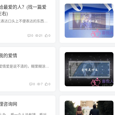
给最爱的人？(找一篇爱
左右)
口述的情感..文字可以表达口头上不便表达的东西，这也算是一种寄托吧…找一篇爱情的作文600字左右爱情是什么，怎样去诠释呢？ 按现代科学的提法，人有生物电流，有磁场。生物电流能够互相感应，...
0
21
0
我的爱情
我该如何去挽回我的爱情爱是说不清的，糊里糊涂的； 你会为他想，想他开心，想他也想你，想他在你想要他的时候能在你面前出现，想他给你想要的安慰，想他给你哭泣的场所。。 爱是关切、责任、尊...
0
7
0
理咨询网
爱上一个已婚女人怎么办， 爱一个人没有错，爱对人那叫爱，爱错人是痛苦，爱一个不该爱的人，你是自找痛苦，有夫之妇，有丈夫，有家庭，在去爱她，就是人们常说的破坏家庭的小三，是种不道德的...