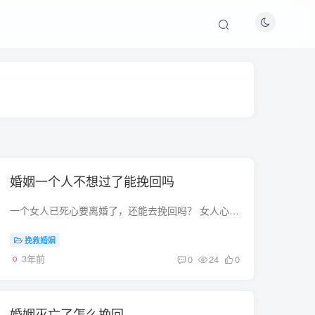
婚姻一个人不想过了能挽回吗
一个女人已死心要离婚了，还能去挽回吗？ 女人心死的那天，就是那个爱她却不懂得珍惜她的那个男人后悔的开始。一般女人都比较留恋感情的，更何况是有了家庭的女人，不会那么容易提离婚了。如果...
挽救婚姻
3年前
0
24
0
婚姻灭亡了怎么挽回