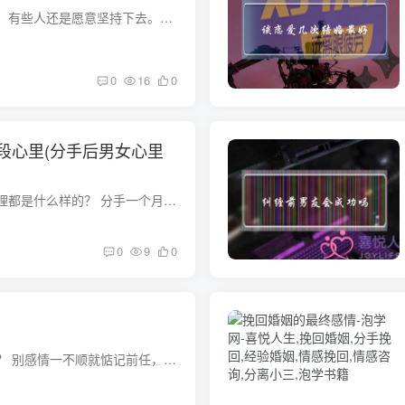
面对没有爱情的婚姻，有些人还是愿意坚持下去。虽然这种做法不能让所有人都理解和认同，但这种人还是不会改变自己的做法。那么为什么不选择没有爱情的离婚呢？测试马上就会知道答案。让我们一起...
0
16
0
段心里(分手后男女心里
分手一个月后男女心理都是什么样的？ 分手一个月后男女心理：男：分手一个月一个人的日子就要好好过，放纵过。甚至会暗自庆幸自己终于离开了你。不过慢慢的，男人会发现一个人的生活挺无趣的，...
0
9
0
谈恋爱的基础是什么？ 别感情一不顺就惦记前任， 但凡能错过的感情 就不值得遗憾。 真的合适就不会分了。 分手别自责， “要是我不这样 我们是不是就不会那样了”， 你完全可以换个思维 “要不...