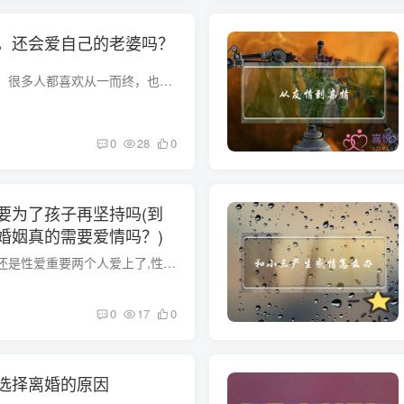
，还会爱自己的老婆吗？
结婚是人生中的大事，很多人都喜欢从一而终，也都渴望从一而终，当一个人结成婚以后，都是非常希望自己能够牵着老公的手一直走下去，能够携手共进人生，但是并不是所有的事情都会顺心如意的，很...
0
28
0
要为了孩子再坚持吗(到
婚姻真的需要爱情吗？)
夫妻之间是感情重要还是性爱重要两个人爱上了,性爱,是彼此相爱的激情. 两者不可缺一,性爱是传达增加感情的调和剂.没感情的婚姻还要为了孩子再坚持吗你们的吵吵闹闹是源于什么事情呢？每天的柴米...
0
17
0
选择离婚的原因