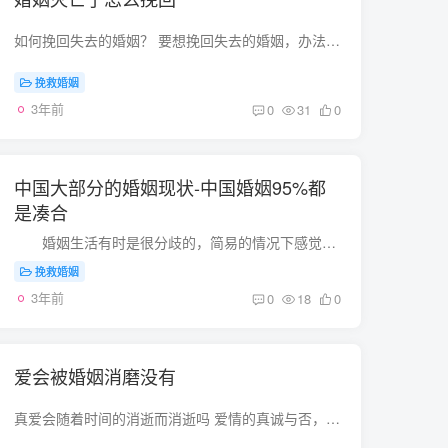
如何挽回失去的婚姻？ 要想挽回失去的婚姻，办法只有一个：通过自己的努力，让对方感受到你的真心和诚意，并且被你感动。这样，就可以破镜重圆了。 至于能不能成功，既要看你的努力程度，还要看...
挽救婚姻
3年前
0
31
0
中国大部分的婚姻现状-中国婚姻95%都
是凑合
婚姻生活有时是很分歧的，简易的情况下感觉要是有另一方就可以了。但是繁杂的情况下，又感觉婚姻生活夹杂了过多的分歧和辛苦。中国大部分的婚姻现状全是一样的，她们一边要想保持两...
挽救婚姻
3年前
0
18
0
爱会被婚姻消磨没有
真爱会随着时间的消逝而消逝吗 爱情的真诚与否，不是用时间的长久来衡量。。。 那怕只是一天便消逝的爱恋，只要爱了，都是有所保留，保留在心里，不褪色，不贬值。 不管时间的变迁，还是感情的...