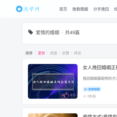
首页
挽救婚姻
分手挽回
爱情的婚姻
共49篇
排序
更新
浏览
点赞
评论
女人挽回婚姻正
挽救婚姻
3年前
爱情方式(爱情有