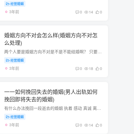
经营婚姻
3年前
0
14
0
婚姻方向不对会怎么样(婚姻方向不对怎
么处理)
两个人要是婚姻方向不对是不是不能结婚啊？ 只要彼此相爱，比什么都重要又何必顾及那多世俗，方向在对，没有感情的爱情就是走上爱情天堂交上的一张白卷，谈何意义！~~~结婚是为了幸福，不是为了...
经营婚姻
3年前
0
18
0
一一如何挽回失去的婚姻(男人出轨如何
挽回即将失去的婚姻)
有什么办法挽回一段逝去的婚姻 执着 感动 真诚 离婚是为什么，如果不是背叛，是可以，也是有必要挽回的 如果是背叛，我想既然失去了，就让他成为过去吧！如同曾经一样的关心他 同时要避免导致婚...
经营婚姻
3年前
0
14
0