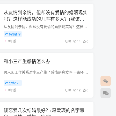
从友情到亲情，但却没有爱情的婚姻现实
吗？这样能成功的几率有多大？(我该怎
么维持我们的婚姻？这样爱着真的好
从友情到亲情，但却没有爱情的婚姻现实吗？这样能成功的几率有多大？ 男性一般在12个月，女性一般在18个月，就由爱转为亲，摸着女朋友的手就像左手摸右手，这个就是一种亲的体现。这个是一个人...
累！)
情感咨询
3年前
0
14
0
和小三产生感情怎么办
男人因工作关系对小三产生了感情是真爱吗 一般不是。只是图个新鲜，或则是男人的征服欲望，还有可能是能从小三那里得到媳妇不能满足的。 如果一段爱情里出现了第三者怎么办？ 如果你还爱他而他...
分离小三
3年前
0
12
0
谈恋爱几次结婚最好？(冯爱瑛的名字意