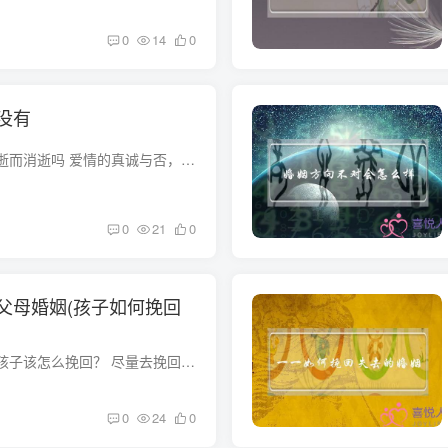
0
14
0
没有
真爱会随着时间的消逝而消逝吗 爱情的真诚与否，不是用时间的长久来衡量。。。 那怕只是一天便消逝的爱恋，只要爱了，都是有所保留，保留在心里，不褪色，不贬值。 不管时间的变迁，还是感情的...
0
21
0
父母婚姻(孩子如何挽回
如果父母离婚，做为孩子该怎么挽回？ 尽量去挽回，但不要做出出格的行为，不然父母都会因你而难过，父母离婚不是因为你，而是因为二人的感情不和。 作为孩子如果可以尽量挽回尽量去做，但实在不...
0
24
0