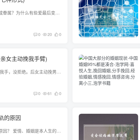
为什么有情人不能终成眷属？为什么有些爱最后变成恨？为什么很多情侣都会在结婚前分手？为什么婚后会有三年之痛、七年之痒？因为这世间并不是所有爱情，都是真正的爱情。美国心理学家斯腾伯格对...
0
20
0
相亲女主动挽我手臂)
相亲约会.男的主动牵我手，没拒绝。后女主动挽男的胳膊边走边聊。恋爱少的楼主想知道这算是男女朋友吗？ 差不多吧原来恋爱就是牵手就可以了啊！ 采纳的那位就四个字就行了？太草率了吧你！！！...
0
61
0
轨的原因
男人婚外恋都有什么原因？ 爱情、婚姻是本人生的书，婚外恋者往往抱着满腔的激情去“误读”婚外恋，结果往往是让人哭笑不得，只好一声叹息了事。《泰坦尼克》、《廊桥遗梦》这一类的电影往往给...