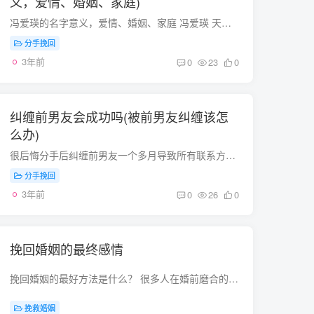
义，爱情、婚姻、家庭)
冯爱瑛的名字意义，爱情、婚姻、家庭 冯爱瑛 天格数理 13(火）[又称先格，是祖先留下来的，对人生影响不大]，暗示： （春日牡丹）才艺多能，智谋奇略，忍柔当事，鸣奏大功。 (吉) 人格数理 25(...
分手挽回
3年前
0
23
0
纠缠前男友会成功吗(被前男友纠缠该怎
么办)
很后悔分手后纠缠前男友一个多月导致所有联系方式都被拉黑了怎么办？ 分手了就不要再纠缠了，感情是不能勉强的，既然他不爱你，就分得干干脆脆，彻彻底底，给自己留一点尊严，你爱的太卑微了，...
分手挽回
3年前
0
26
0
挽回婚姻的最终感情
挽回婚姻的最好方法是什么？ 很多人在婚前磨合的过程做得不到位，进入婚姻后，发现了许多问题。婚姻的危机起因往往是争吵，导致情绪起伏大，在这样的情况下引起大脑认知闭合，于是，人的理性就...
挽救婚姻