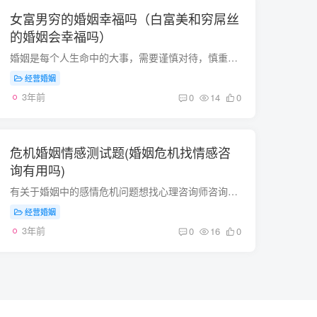
女富男穷的婚姻幸福吗（白富美和穷屌丝
的婚姻会幸福吗）
婚姻是每个人生命中的大事，需要谨慎对待，慎重考虑，不能因为一时冲动，选择了错误的人，导致了自己的婚姻生活不幸。婚姻确实需要以爱情为基础，没有爱情的婚姻注定不会幸福，但是爱情不是婚姻...
经营婚姻
3年前
0
14
0
危机婚姻情感测试题(婚姻危机找情感咨
询有用吗)
有关于婚姻中的感情危机问题想找心理咨询师咨询一下，家在西安 大唐西市的陕 西卓 言咨询中心不错，他们有很多婚姻情感方面的心理专家的！ 谁有关于爱情心理测试的题目？ 从这个心理测验看看你...
经营婚姻
3年前
0
16
0