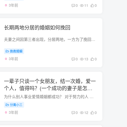
3年前
0
11
0
长期两地分居的婚姻如何挽回
夫妻之间因第三者出现，分居两地，一方为了挽回婚姻，另一方却一直再 女人要有自己的底线，不是离开这个男人你就一无所有了。原谅太轻易，男人就容易无所谓，他意识不到失去你，这个家散了有什...
挽救婚姻
3年前
0
13
0
一辈子只谈一个女朋友，结一次婚，爱一
个人，值得吗？(一个成功的妻子是怎样
的？)
为什么别人事业爱情婚姻都成功？ 对于努力的人 成功会迟到 但永远不会缺席 一个成功的妻子是怎样的？1、孝敬公婆 : 婆媳关系自古以来是家庭中最为头痛的问题之一，如果媳妇做的好，对丈夫就是很...
分离小三
3年前
0
12
0