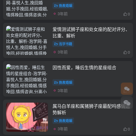
挽救婚姻
3年前
0
爱情测试狮子座和处女座的配对评分、
比重、解析
泡学书籍
3年前
0
因性而爱，睡后生情的星座组合
挽救婚姻
3年前
0
属马白羊座和属猪狮子座最配吗感情运
势解析
挽救婚姻
3年前
0