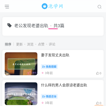
老公发现老婆出轨
共3篇
排序
更新
浏览
点赞
评论
妻子发现丈夫出轨
挽救婚姻
3年前
0
什么样的男人会原谅老婆出轨
情感咨询
3年前
0