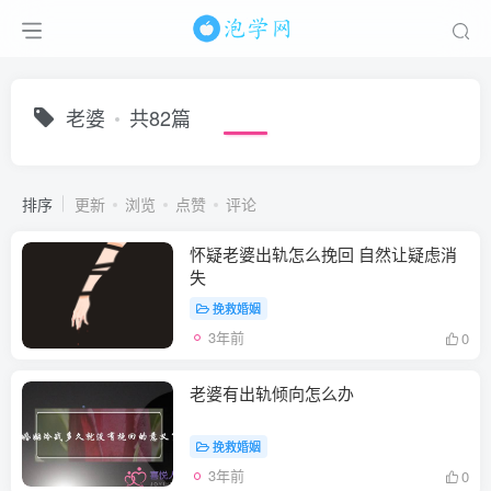
老婆
共82篇
排序
更新
浏览
点赞
评论
怀疑老婆出轨怎么挽回 自然让疑虑消
失
挽救婚姻
3年前
0
老婆有出轨倾向怎么办
挽救婚姻
3年前
0