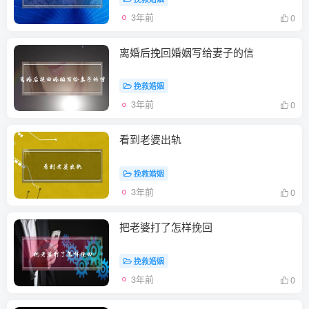
3年前
0
离婚后挽回婚姻写给妻子的信
挽救婚姻
3年前
0
看到老婆出轨
挽救婚姻
3年前
0
把老婆打了怎样挽回
挽救婚姻
3年前
0