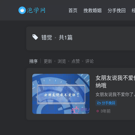
首页
挽救婚姻
分手挽回
错觉
共1篇
排序
更新
浏览
点赞
评论
女朋友说我不爱
纳哦
分手挽回
3年前