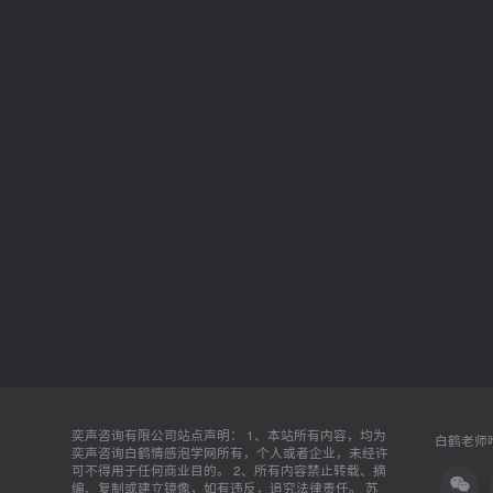
奕声咨询有限公司站点声明： 1、本站所有内容，均为
白鹤老师唯
奕声咨询白鹤情感泡学网所有，个人或者企业，未经许
可不得用于任何商业目的。 2、所有内容禁止转载、摘
编、复制或建立镜像，如有违反，追究法律责任。
苏