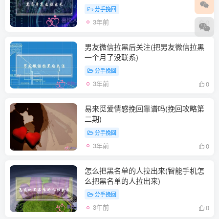
分手挽回
3年前
0
男友微信拉黑后关注(把男友微信拉黑
一个月了没联系)
分手挽回
3年前
0
易来觅爱情感挽回靠谱吗(挽回攻略第
二期)
分手挽回
3年前
0
怎么把黑名单的人拉出来(智能手机怎
么把黑名单的人拉出来)
分手挽回
3年前
0