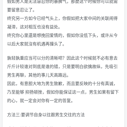
假如男人是无法容忍你的暴脾气，那麼这个时候你可以就需
要留意忍让了。
终究另一方如今已经气头上，你假如把大家中间的关联闹得
凝滞，这对相互也没有益处。
终究你心里還是想挽回爱情的，假如你没低下头，或许从今
以后大家就沒有机遇再撞头了。
孰轻孰重应当可以分的清晰吧？因此这个时候就不必有意去
斤斤计较谁对到底是谁的错，只是要明白欲擒故纵，先吸引
男生再聊，其他的事儿天高路远。
因此，有意胆大地为男生致歉，而且要反映的十分有真诚，
乃至能够 抑扬顿挫，假如你能保证这一点，男生如果有留下
的心，就一定会对你有一定的答复。
方法三:要调节自身以往跟男生交往的方法