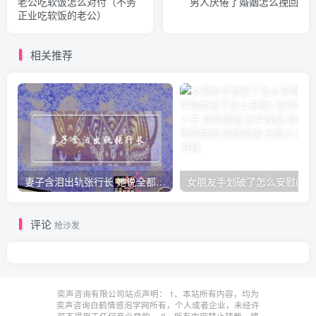
老公吃软饭怎么对付（不务
男人厌倦了婚姻怎么挽回
正业吃软饭的老公）
相关推荐
妻子含泪出轨张行长 她说全都是因为家中
女朋友手划破了怎么安慰(女朋友手指
评论
抢沙发
奕声咨询有限公司站点声明： 1、本站所有内容，均为
奕声咨询白鹤情感泡学网所有，个人或者企业，未经许
可不得用于任何商业目的。 2、所有内容禁止转载、摘