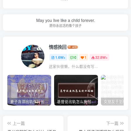
May you live like a child forever.
愿你永远活的像个孩子
情感挽回
1.6W+
0
1
32.8W+
这家伙很懒，什么都没有写...
妻子含泪出轨张行长 她说全都是因为家中
基督徒出轨怎么挽回婚姻(基督徒面对出轨婚姻)
上一篇
下一篇