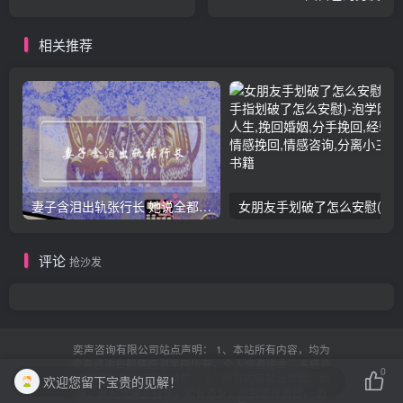
相关推荐
妻子含泪出轨张行长 她说全都是因为家中
女朋友手划破了怎么安慰(女朋友手指
评论
抢沙发
奕声咨询有限公司站点声明： 1、本站所有内容，均为
奕声咨询白鹤情感泡学网所有，个人或者企业，未经许
0
可不得用于任何商业目的。 2、所有内容禁止转载、摘
欢迎您留下宝贵的见解！
编、复制或建立镜像，如有违反，追究法律责任。
苏