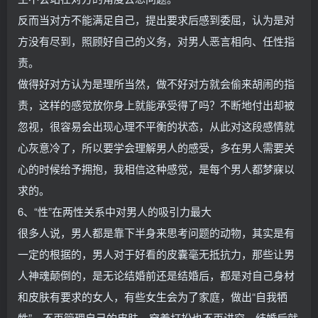
反而当对方不能满足自己，提出要求后感到委屈，认为是对
方没有尽到，照顾好自己的义务，对男人恶言相向、任性指
责。
做得好对方认为是理所当然，做不好对方就会偷来胡闹的指
责，这样的感觉放你身上就能承受得了吗？不断地付出却被
忽视，很容易会出现心理不平衡的状态，从此对这段感情就
心灰意冷了，所以要学会理解男人的感受，多在男人需要关
心的时候给予拥抱，我相信这种感觉，是每个男人都梦寐以
求的。
6、“性”在两性关系中对男人的吸引力最大
很多人说，男人都是靠下半身来思考问题的动物，其实是有
一定的根据的，男人对于好看的皮囊毫无抵抗力，那些让男
人神魂颠倒的，是无论结婚前还是结婚后，都是对自己身材
和皮肤有要求的女人，有些女生会为了家庭，做出“自我牺
牲”，不再管理自己的皮肤，穿着打扮也不再讲究，结婚后就