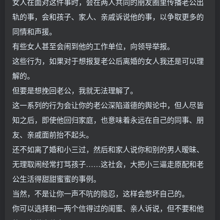
女人在面对这件事时，会在两人共同的朋友圈里传播老公出
轨的事，会和孩子、家人、亲戚诉说他的事，以争取更多的
同情和声援。
有些女人甚至会闹到他的工作单位，向领导举报。
这些行为，如果对于想报复老公后离婚的女人我还是可以理
解的。
但要是想挽回老公，我就无法理解了。
这一系列的行为会让你的老公深陷道德的舆论中，但人尽皆
知之后，即使他回归家庭，也意味着永远在自己的同事、朋
友、亲戚面前抬不起头。
还不如离了婚和小三过，然后和家人说你和别的男人暧昧、
无理取闹经常打骂孩子……这社会，大把小三逼走原配和老
公生活得甜甜蜜蜜的事例。
当然，不是让你一声不吭的隐忍，这样会憋坏自己的。
你可以选择和一两个信得过的闺蜜、亲人诉说，但不要和他