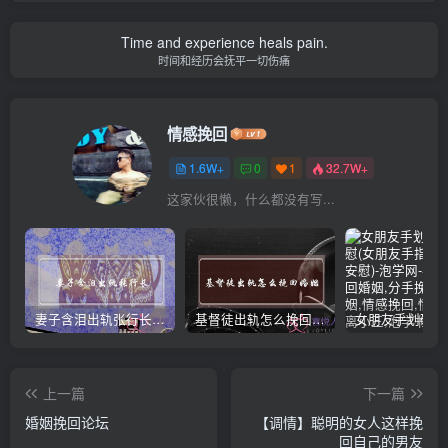
Time and experience heals pain.
时间和经历会抚平一切伤痛
情感挽回
1.6W+
0
1
32.7W+
这家伙很懒，什么都没有写...
妻子含泪出轨张行长 她说全都是因为家中
基督徒出轨怎么挽回婚姻(基督徒面对出轨婚姻)
上一篇
下一篇
婚姻挽回论坛
【调情】聪明的女人这样挽
回自己的男友