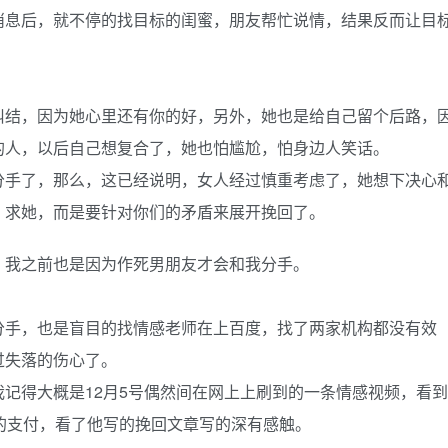
消息后，就不停的找目标的闺蜜，朋友帮忙说情，结果反而让目
纠结，因为她心里还有你的好，另外，她也是给自己留个后路，
的人，以后自己想复合了，她也怕尴尬，怕身边人笑话。
分手了，那么，这已经说明，女人经过慎重考虑了，她想下决心
，求她，而是要针对你们的矛盾来展开挽回了。
，我之前也是因为作死男朋友才会和我分手。
分手，也是盲目的找情感老师在上百度，找了两家机构都没有效
过失落的伤心了。
记得大概是12月5号偶然间在网上上刷到的一条情感视频，看到
的支付，看了他写的挽回文章写的深有感触。