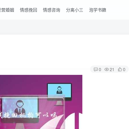
经营婚姻
情感挽回
情感咨询
分离小三
泡学书籍
0
21
0