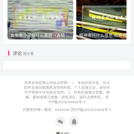
女生发个囧是什么意思（表情囧的含义）
评论
抢沙发
奕声咨询有限公司站点声明： 1、本站所有内容，均为
奕声咨询白鹤情感泡学网所有，个人或者企业，未经许
可不得用于任何商业目的。 2、所有内容禁止转载、摘
编、复制或建立镜像，如有违反，追究法律责任。
苏
ICP备2023034826号-3
白鹤老师唯一微信：9442049
苏ICP备2023034826号-3