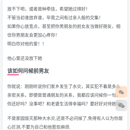
放不下吧，或者是种牵挂，希望她过得好！
不管当初谁放弃谁，毕竟之间有过亲人般的交集！
如果你心放宽点，甚至把你男朋友的前女友当做好朋友，相
信你男朋友会更加心疼你！
明白你对他的爱！！
他心里还没放下她
该如何问候前男友
你就说：刚刚听说你们家乡发生了水灾，其实犯不着是多么
亲密关系，即便是普通朋友的关系，我都应该问候你一句，
你还好吗？没事吧？和老婆生活得幸福吗？要好好对待她哟
不是家园毁灭那种大水灾,还是不必问候了,免得有人以为你居
心叵测,不要为自己和他惹些麻烦.