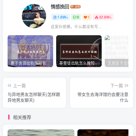
情感挽回
1.6W+
0
1
32.8W+
这家伙很懒，什么都没有写...
妻子含泪出轨张行长 她说全都是因为家中
基督徒出轨怎么挽回婚姻(基督徒面对出轨婚姻)
上一篇
下一篇
与异地男友怎样聊天(怎样跟
带女生去海洋馆约会要注意
异地男友聊天)
什么
相关推荐