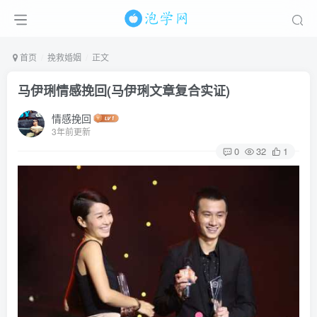
首页
挽救婚姻
正文
马伊琍情感挽回(马伊琍文章复合实证)
情感挽回
3年前更新
0
32
1