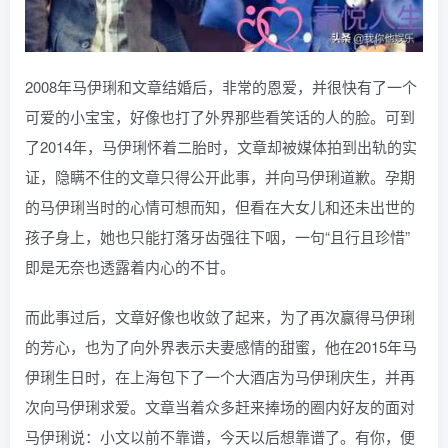
2008年马伊琍和文章结婚后，非常的恩爱，并很快有了一个
可爱的小宝宝，好像也打了外界那些看笑话的人的脸。可到
了2014年，马伊琍怀着二胎时，文章却被媒体拍到出轨的实
证，隐瞒不住的文章只得公开此事，并向马伊琍道歉。孕期
的马伊琍当时的心情可想而知，但看在大女儿和还未出世的
孩子身上，她也只能打落牙齿强往下咽，一句“且行且珍惜”
即是无奈也透露着内心的不甘。
而此事过后，文章好像也收敛了起来，为了再次赢得马伊琍
的芳心，也为了向外界表示夫妻感情的甜蜜，他在2015年马
伊琍生日时，在上海包下了一个大酒店为马伊琍庆生，并再
次向马伊琍求爱。文章当着众多赶来捧场的圈内好友的面对
马伊琍说：小文以前不靠谱，今天以后想靠谱了。有你，便