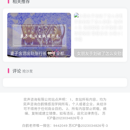
相关推荐
妻子含泪出轨张行长 她说全都是因为家中
女朋友手划破了怎么安慰(女朋友手指
评论
抢沙发
奕声咨询有限公司站点声明： 1、本站所有内容，均为
奕声咨询白鹤情感泡学网所有，个人或者企业，未经许
可不得用于任何商业目的。 2、所有内容禁止转载、摘
编、复制或建立镜像，如有违反，追究法律责任。
苏
ICP备2023034826号-3
白鹤老师唯一微信：9442049
苏ICP备2023034826号-3