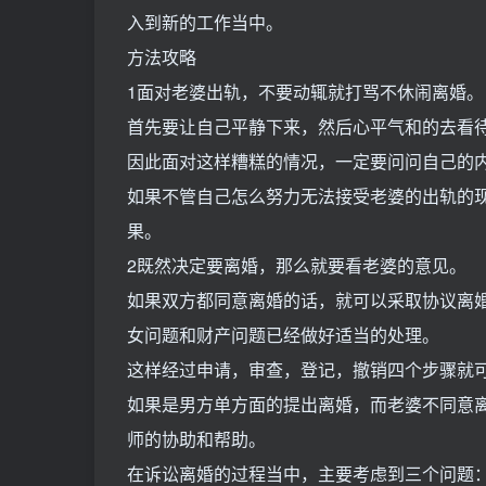
入到新的工作当中。
方法攻略
1面对老婆出轨，不要动辄就打骂不休闹离婚。
首先要让自己平静下来，然后心平气和的去看
因此面对这样糟糕的情况，一定要问问自己的
如果不管自己怎么努力无法接受老婆的出轨的
果。
2既然决定要离婚，那么就要看老婆的意见。
如果双方都同意离婚的话，就可以采取协议离
女问题和财产问题已经做好适当的处理。
这样经过申请，审查，登记，撤销四个步骤就
如果是男方单方面的提出离婚，而老婆不同意
师的协助和帮助。
在诉讼离婚的过程当中，主要考虑到三个问题