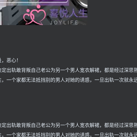
耻，恶心！
决定出轨敢背叛自己老公为另一个男人宽衣解裙，都是经过深思
性，一个家都无法抵挡别的男人对她的诱惑，一旦出轨一次就永
决定出轨敢背叛自己老公为另一个男人宽衣解裙，都是经过深思
性，一个家都无法抵挡别的男人对她的诱惑，一旦出轨一次就永