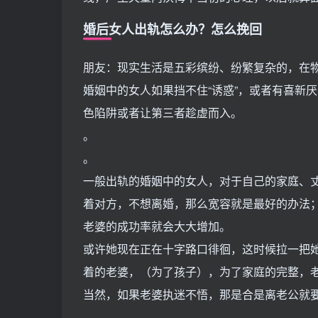
婚后女人出轨怎么办？怎么挽回
朋友：现实生活是五彩缤纷、纷繁复杂的，在
婚姻中的女人如果挡不住“诱惑”，或者有喜新
色陷阱或者让第三者趁虚而入。
。
。
一般出轨的婚姻中的女人，对于自己的家庭、
着对方，不想离婚，那么宽容就是最好的办法
老婆的成功率就会大大增加。
或许她现在正在十字路口徘徊，这时候拉一把她
着的老婆，（为了孩子），为了家庭的完整，
当然，如果老婆执迷不悟，那是合是离老公就