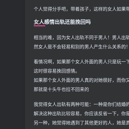
个人觉得分手吧，带着孩子，这样的女人如果
女人感情出轨还能挽回吗
相当的难，因为女人出轨不同于男人！男人出
然女人是不会轻易和别的男人产生什么关系的
看情况啊，如果那个女人外面的男人只是玩一
这时很容易挽回感情。
如果那个女人外面的男人真的对她很好，而你
那就是十头牛也拉不回来的
我觉得女人出轨有两种可能：一种是你们结婚
解决这种出轨比较容易，你应该反省一下，你
另一种，她觉得她遇到了其他更好的人，她是