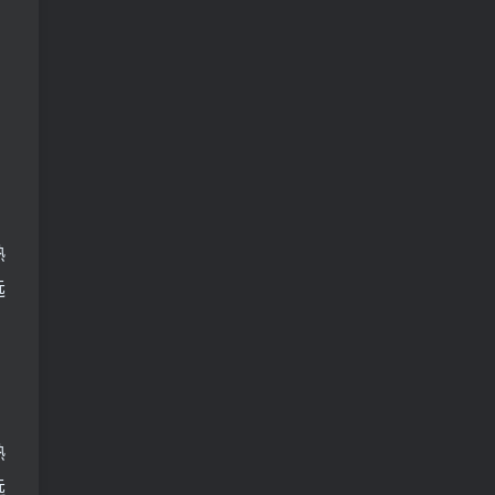
熟
远
熟
远