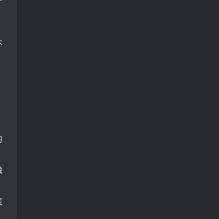
不
的
触
底