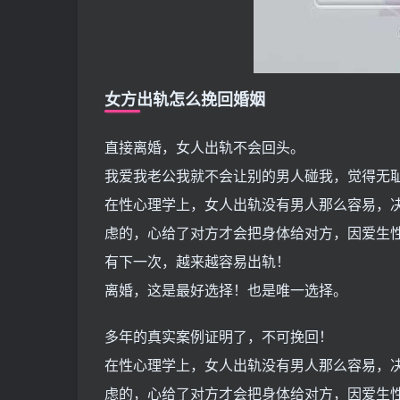
女方出轨怎么挽回婚姻
直接离婚，女人出轨不会回头。
我爱我老公我就不会让别的男人碰我，觉得无
在性心理学上，女人出轨没有男人那么容易，
虑的，心给了对方才会把身体给对方，因爱生
有下一次，越来越容易出轨！
离婚，这是最好选择！也是唯一选择。
多年的真实案例证明了，不可挽回！
在性心理学上，女人出轨没有男人那么容易，
虑的，心给了对方才会把身体给对方，因爱生