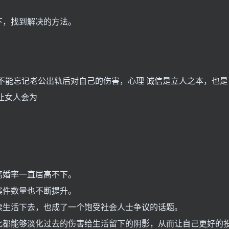
下，找到解决的方法。
不能忘记老公出轨后对自己的伤害，心理 诚信是立人之本，也是
让女人会为
离婚率一直居高不下。
案件数量也不断提升。
续生活下去，也成了一个饱受社会人士争议的话题。
此都能够淡化过去的伤害给生活留下的阴影，从而让自己更好的