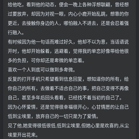
给他吃，看到他的动态，便会一晚上各种浮想联翩，曾经想
过要放弃，却因为对视一眼，内心小鹿开始乱跳，想靠的你
更近，去接触你身边的人，哪怕融入不进去，还是会忍着强
行融入。
有时候因为他一句话而难过好久，他却不以为意，当话语说
开时，他却开始躲着，逃避着，觉得我的单恋好像带给他很
多的负担，可你却还是卑微的单恋着。
喜欢一个人到底可以做到多卑微。
反复的打开手机只希望看到信息回复，想知道你的所有，给
你自己的所有，去做着不适合自己的事，把自己变得不再像
自己，甚至多年后回头看看，已经找不着当初的自己了。
因为心怀爱情，还是觉得很幸福很开心，心甘情愿的让自己
低到尘埃里，放弃自己的一切只是为了爱情。
见了他,她变得很低很低,低到尘埃里,但她心里是欢喜的,从尘
埃里开出花来。