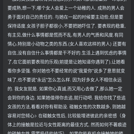
要成熟,想一下,哪个女人会爱上一个幼稚的人. 成熟的男人会
勇于面对自己的责任的. 与她在一起的时候要主动些,但是要
保持适度.女孩子胆子都很小,不要把她吓住了. 要表现的稳重,
有主见,做什么事情都是慌而不乱.有男人的气质和风度.有同
情心,特别是小动物之类的东西.(女人喜欢这样的男人) 还要有
自信,没有自信什么事情都是干不好的.生活上遇到忧虑的事情
了,在它面前要表现的乐观(前提是让她知道你遇到了),让她看
看你多坚强. 你对她也不要经常的说"我爱你"说多了意思就变
味了,也不要说"永远"怎么怎么样. 因为好多女人不相信永远
的. 我女友就是. 如果你心真诚,而又用心去做了,那么她一定
会到你的身边. 如果她值得你去追,就行动吧. 我给你找了些追
女孩的方法,看看对你有帮助没. 碰触女性的次数越多, 则她越
容易对您倾心> 在碰触女性后, 比较能增进彼此的亲密感（身
体上的接触是拉近与女性距离的最佳方式, 然而如何不著痕迹
的碰触女性,需要极佳的技巧）, 如果你能有机会接触她的膝