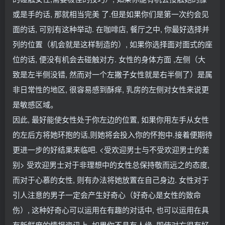
或是手的话, 那就相当完美 了.但是如果你们是第一次约会见
面的话, 可别有这种举动. 在咖啡店, 餐厅之中, 你最好选择并
列的位置（机会就是这样制造的）, 如果你选择面对面式的座
位的话, 便没有机会去碰触对方. 女性的身体方面 ,左侧（大
致是左半侧没错, 然而对一个左撇子女性就是右半侧了）是属
非日常性的地区, 很容易感到酥痒, 乳房的左侧对女性来说更
是敏感区域。
因此, 最好能使女性处于你左边的位置, 如果你用左手从女性
的左后方将她环抱的话,则她将会投入你的怀抱中.接着便期待
更进一步的好结果来临吧. <受欢迎男士与不受欢迎男士的差
别> 受欢迎男士对于非理想中的女性总保持敬而远之的态度,
而对于心慕的女性, 则有办法将她放置在自己身边. 女性对于
引人注意的男子一定会产生好奇心（好奇心是女性的致命
伤）, 这种好奇心可以运用在有趣的对话中, 也可以运用在具
有新鲜度的情报资讯上. 如果你不具有人缘, 即使对方很有好