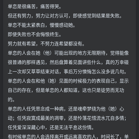
单恋是很痛苦，痛苦得哭。
但还有努力，努力让对方认可，即使感觉到结果是失败。
单恋不能太紧表白，慢慢感动她。
即使失败也不会悔恨终生。
努力就有希望，不努力连希望都没有。
单恋的人会在她（他）可能出现的地方无限期待，觉得能像
很普通的那样遇见，然后盘算着见面讲些什么，真的万幸碰
上一次却又草草结束对话，事后万分懊悔怎么没多说几句。
单恋的人会在和他（她）见面的时候极力的表现自己，显示
自己的存在，但是单恋的人都知道，这也只是徒劳而无功
的。
单恋的人任凭思念成一种病，还是魂牵梦绕为他（她）心
动；任凭寂寞成最美的凋零，还是怜落花惜流水兀自多情；
任凭爱深深藏心中，还是无法平息这份情。
有时候单恋的人会选择离开或远离喜欢的人，时间长了，单