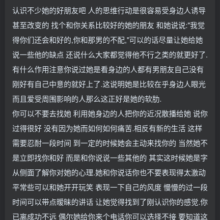
认识不少她的好朋友吧 人的思维行动是很容易受身边人诱导
甚至改变的 找个和你关系比较好的她的朋友 和她说说:"我觉
得你们还会和好的,你和那男的不配,"可以的话尽量让她给她
说一些他的缺点 还说什么大家都觉得他不行之类的就更好了.
有什么作用注意你说过她是看身边的人都有男朋友自己没有
刚好有自己中意的就好上了.这说明她是比较在乎身边人眼光
而且爱受周围影响的人那么这正好是她的软肋.
你可以不要去找她 利用她身边的人把你的近况散播给她 说你
过得很好 没有因为她而如何如何痛苦.相反有新的生活 这样
需要忍耐一段时间 到一定的时候她会主动来找你的 当然她不
是立即找你和好 而是和你说说一些其他的 其实这时候她是字
从侧面了解你对她的心理.她和你说话你也不要表现得太激动
平常些可以和她开开玩笑 表现一下自己的风度 慢慢的过一段
时间可以带点暧昧的讲话 让她觉得找到了刚认识你的感觉.你
已离成功不远 偶尔她给你来个电话你可以选择不接 要知道这