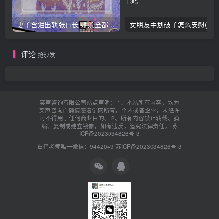
妻子含泪出轨张行长 她说全都是因为家中
女朋友手划破了怎么安慰(女朋友手指
评论
抢沙发
奕声咨询有限公司站点声明： 1、本站所有内容，均为
奕声咨询白鹤情感泡学网所有，个人或者企业，未经许
可不得用于任何商业目的。 2、所有内容禁止转载、摘
编、复制或建立镜像，如有违反，追究法律责任。
苏
ICP备2023034826号-3
白鹤老师唯一微信：9442049
苏ICP备2023034826号-3