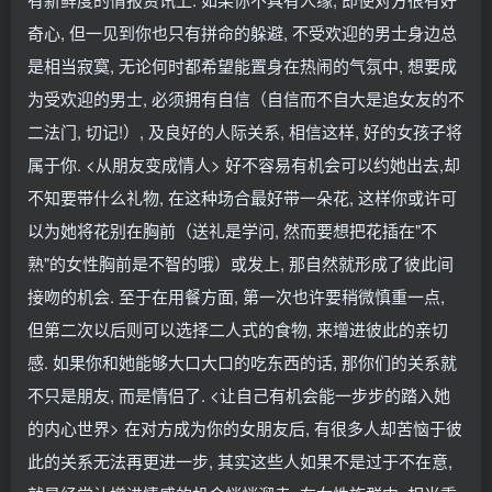
奇心, 但一见到你也只有拼命的躲避, 不受欢迎的男士身边总
是相当寂寞, 无论何时都希望能置身在热闹的气氛中, 想要成
为受欢迎的男士, 必须拥有自信（自信而不自大是追女友的不
二法门, 切记!）, 及良好的人际关系, 相信这样, 好的女孩子将
属于你. <从朋友变成情人> 好不容易有机会可以约她出去,却
不知要带什么礼物, 在这种场合最好带一朵花, 这样你或许可
以为她将花别在胸前（送礼是学问, 然而要想把花插在"不
熟"的女性胸前是不智的哦）或发上, 那自然就形成了彼此间
接吻的机会. 至于在用餐方面, 第一次也许要稍微慎重一点,
但第二次以后则可以选择二人式的食物, 来增进彼此的亲切
感. 如果你和她能够大口大口的吃东西的话, 那你们的关系就
不只是朋友, 而是情侣了. <让自己有机会能一步步的踏入她
的内心世界> 在对方成为你的女朋友后, 有很多人却苦恼于彼
此的关系无法再更进一步, 其实这些人如果不是过于不在意,