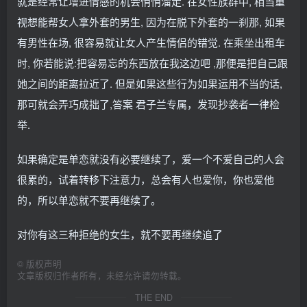
就是经常让增进情感的机会悄悄溜走. 在女性族群中, 相当重
视想能帮女人拿外套的男生, 因为在脱下外套的一刹那, 如果
有男性在场, 很容易就让女人产生情侣的错觉. 在乘坐出租车
时, 你若能说:把容易忘的东西放在我这边吧 ,那便是把自己跟
她之间的距离拉近了. 但是如果这些行为如果运用不当的话,
那可就会弄巧成拙了,答案 君子兰专属，发现抄袭者一律检
举.
如果确定是单恋就没有必要继续了，爱一个不爱自己的人会
很累的，试着转移下注意力，总会有人也爱你，你也爱他
的，所以单恋就不要再继续了。
对你有这三种拒绝的女生，就不要再继续追了
©
版权声明
文章版权归作者所有，未经允许请勿转载。
THE END