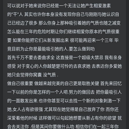
可以说对于她来说你已经是一个无法让她产生相爱激素
的"干"人 其实也许你本身没有发现你自己与刚刚与她认识自
己已经边了很多 那么你身上那种吸引着她的气质也随之减变
怎么能在三年的危险时期让你们继续相爱你原本的气质很重
要 如果你能把它们从新发掘出来 很可能再迎来一个三年 毕
竟目前为止你是最能吸引她的人.要怎么做到叻
首先千万不要去委曲求全 这直接是一个超级大禁忌 我有亲身
感受 对于变心的人你越楚楚可怜的去哀求她 去表达你多爱她
她只会觉得你窝囊 没气质 .
做自己很重要 做越来越完美的自己更是取胜关键 首先来回忆
一下以前的你是怎样的一个人吧.努力的做回去 把你最吸引人
的一面散发出来.也许你甚至可以去找一个新的对象刺激一下
她,女人占有欲很强 尤其现在她觉得是自己放弃了你 而你还
深爱着他的时候 这样做可以勾起她想要从新占有你的欲望 就
会去关注你 .但是其间你要做什么叻 相信你们在一起三年你