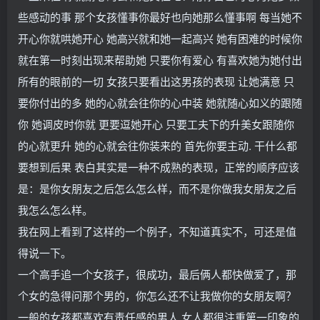
些感动的事 那个女孩懂事你最好也向她那么懂事啊 每当她不
开心你就哄她开心 她高兴就和她一起高兴 她有困难的时候你
就在第一时刻出现来帮助她 只要你有爱心 有喜欢她为她付出
所有的眼前的一切 女孩只要看出这男孩的表现 让她满意 只
要你付出的多 她的心就会往你的心中装 她就随心如义的跟随
你 她调皮时你就 更要逗她开心 只要工夫下的升美女跟随你
的心就更升 她的心就会往你装来的 首先你要主动. 干什么都
要想到后果 表白其实是一种不成熟的表现，正常的顺序应该
是：是你女朋友之后怎么怎么样，而不是你做我女朋友之后
我怎么怎么样。
我在网上看到了这样的一个例子，不知道真实不，可还是值
得说一下。
一个高手追一个女孩子，很成功，最后俩人都快做爱了，那
个女的急得问那个男的，你怎么还不让我做你的女朋友啊？
一般的女孩都喜欢有责任感的男人.女人都很注重第一印象的,