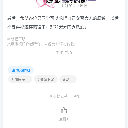
最后，希望各位男同学可以求得自己女票大人的原谅，以后
不要再犯这样的错事，好好安分的秀恩爱。
©
版权声明
文章版权归作者所有，未经允许请勿转载。
THE END
挽救婚姻
# 情感挽回
# 情感专家
# 动手
喜欢就支持一下吧
点赞
0