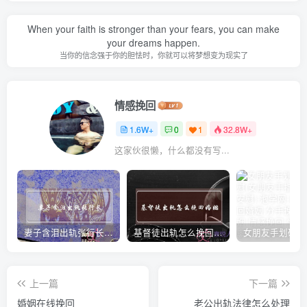
When your faith is stronger than your fears, you can make
your dreams happen.
当你的信念强于你的胆怯时，你就可以将梦想变为现实了
情感挽回
1.6W+
0
1
32.8W+
这家伙很懒，什么都没有写...
妻子含泪出轨张行长 她说全都是因为家中
基督徒出轨怎么挽回婚姻(基督徒面对出轨婚姻)
上一篇
下一篇
婚姻在线挽回
老公出轨法律怎么处理